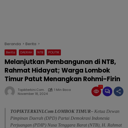
Beranda
Berita
Berita
DAERAH
NTB
POLITIK
Melanjutkan Pembangunan di NTB,
Rahmat Hidayat; Warga Lombok
Timur Patut Menangkan Rohmi-Firin
77
Topikterkini.com.
1 Min Baca
November 18, 2024
TOPIKTERKINI.Com
LOMBOK
TIMUR–
Ketua Dewan
Pimpinan Daerah (DPD) Partai Demokrasi Indonesia
Perjuangan (PDIP) Nusa Tenggara Barat (NTB), H. Rahmat