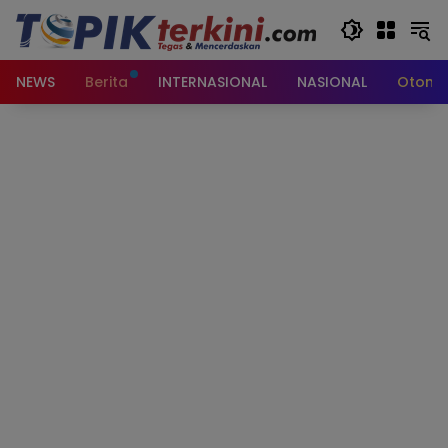
Langsung
ke
konten
NEWS
Berita
INTERNASIONAL
NASIONAL
Otomot