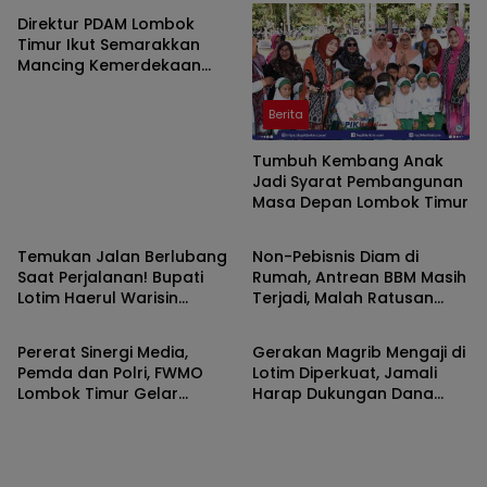
Direktur PDAM Lombok
Timur Ikut Semarakkan
Mancing Kemerdekaan
FWMO, Hadiah Disiapkan
untuk Peserta
Berita
Tumbuh Kembang Anak
Jadi Syarat Pembangunan
Masa Depan Lombok Timur
Berita
Berita
Temukan Jalan Berlubang
Non-Pebisnis Diam di
Saat Perjalanan! Bupati
Rumah, Antrean BBM Masih
Lotim Haerul Warisin
Terjadi, Malah Ratusan
Berita
Berita
Perintahkan Bidang
Pendukung Bupati Iron
Binamarga Turun Tangani
Keluar Demo
Pererat Sinergi Media,
Gerakan Magrib Mengaji di
Pemda dan Polri, FWMO
Lotim Diperkuat, Jamali
Lombok Timur Gelar
Harap Dukungan Dana
Mancing Kemerdekaan
Aspirasi DPRD