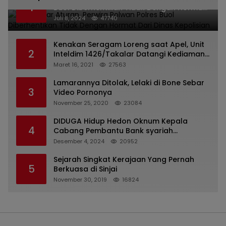
1
Buol Diberhentikan Tidak Dengan Hormat
Dari Dinas Kepolisian
Juli 8, 2024
47740
Kenakan Seragam Loreng saat Apel, Unit
2
Inteldim 1426/Takalar Datangi Kediaman
Kasatpol PP
Maret 16, 2021
27563
Lamarannya Ditolak, Lelaki di Bone Sebar
3
Video Pornonya
November 25, 2020
23084
DIDUGA Hidup Hedon Oknum Kepala
4
Cabang Pembantu Bank syariah
Indonesia Unit Hasan Basri di Banjarmasin
Desember 4, 2024
20952
Tipu Nasabah Prioritasnya Hingga
Milyaran Rupiah dan Bilyet Giro Tidak
Sejarah Singkat Kerajaan Yang Pernah
5
Terdaftar, OJK Kalsel : Bertemu Tanggal 11
Berkuasa di Sinjai
November 30, 2019
16824