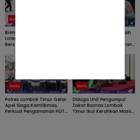
Berita
Berita
Brimob Kompi 3 Yon B
Polres Lombok Timur Raih
Lotim Bersama Warga
Predikat A Pelayanan
Bersihkan Masjid dan
Prima, Tertinggi di Jajaran
Lingkungan di Desa Songak
Polres Polda NTB
Berita
Berita
Polres Lombok Timur Gelar
Diduga Unit Pengumpul
Apel Siaga Kamtibmas,
Zakat Baznas Lombok
Perkuat Pengamanan HUT
Timur Ikut Kerahkan Massa
Ke-81 RI dan Kunjungan
dalam Aksi Solidaritas di
Kapolri
Polres