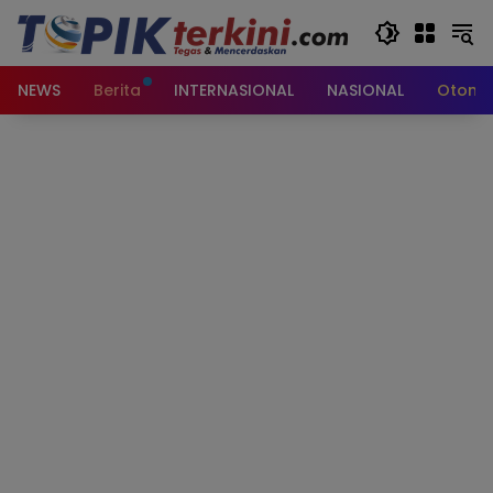
Langsung
ke
konten
NEWS
Berita
INTERNASIONAL
NASIONAL
Otomot