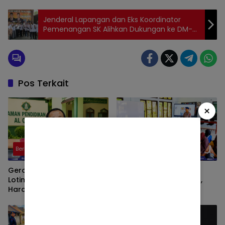
Jenderal Lapangan dan Eks Koordinator
Pemenangan SK Alihkan Dukungan ke DM-
HHY
Pos Terkait
×
Berita
Berita
Gerakan Magrib Mengaji di
Brimob Kompi 3 Yon B
Lotim Diperkuat, Jamali
Lotim Turun ke Sekolah,
Harap Dukungan Dana
Berikan Penyuluhan
Aspirasi DPRD
Bahaya Narkoba dan Latih
SAR Siswa SMK NW Benteng