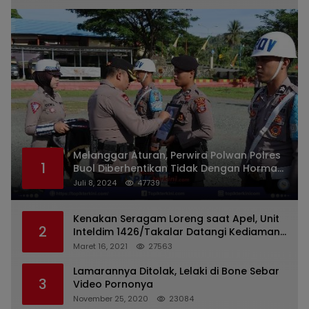
Melanggar Aturan, Perwira Polwan Polres
1
Buol Diberhentikan Tidak Dengan Hormat
Dari Dinas Kepolisian
Juli 8, 2024
47739
Kenakan Seragam Loreng saat Apel, Unit
2
Inteldim 1426/Takalar Datangi Kediaman
Kasatpol PP
Maret 16, 2021
27563
Lamarannya Ditolak, Lelaki di Bone Sebar
3
Video Pornonya
November 25, 2020
23084