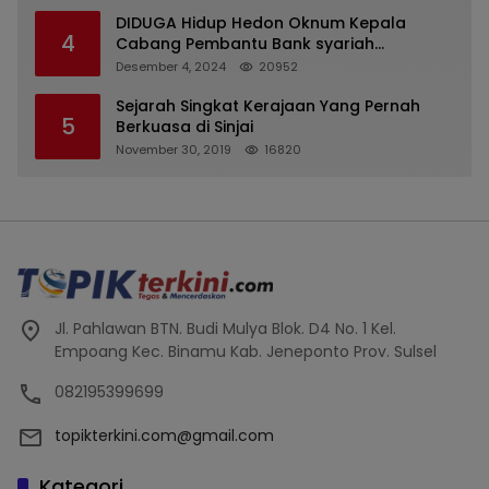
DIDUGA Hidup Hedon Oknum Kepala
4
Cabang Pembantu Bank syariah
Indonesia Unit Hasan Basri di Banjarmasin
Desember 4, 2024
20952
Tipu Nasabah Prioritasnya Hingga
Milyaran Rupiah dan Bilyet Giro Tidak
Sejarah Singkat Kerajaan Yang Pernah
5
Terdaftar, OJK Kalsel : Bertemu Tanggal 11
Berkuasa di Sinjai
November 30, 2019
16820
Jl. Pahlawan BTN. Budi Mulya Blok. D4 No. 1 Kel.
Empoang Kec. Binamu Kab. Jeneponto Prov. Sulsel
082195399699
topikterkini.com@gmail.com
Kategori