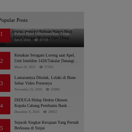
Popular Posts
Melanggar Aturan, Perwira Polwan
1
Polres Buol Diberhentikan Tidak
Dengan Hormat Dari Dinas Kepolisian
Juli 8, 2024
47739
Kenakan Seragam Loreng saat Apel,
2
Unit Inteldim 1426/Takalar Datangi
Kediaman Kasatpol PP
Maret 16, 2021
27563
Lamarannya Ditolak, Lelaki di Bone
3
Sebar Video Pornonya
November 25, 2020
23084
DIDUGA Hidup Hedon Oknum
4
Kepala Cabang Pembantu Bank
syariah Indonesia Unit Hasan Basri di
Desember 4, 2024
20952
Banjarmasin Tipu Nasabah
Prioritasnya Hingga Milyaran Rupiah
Sejarah Singkat Kerajaan Yang Pernah
5
dan Bilyet Giro Tidak Terdaftar, OJK
Berkuasa di Sinjai