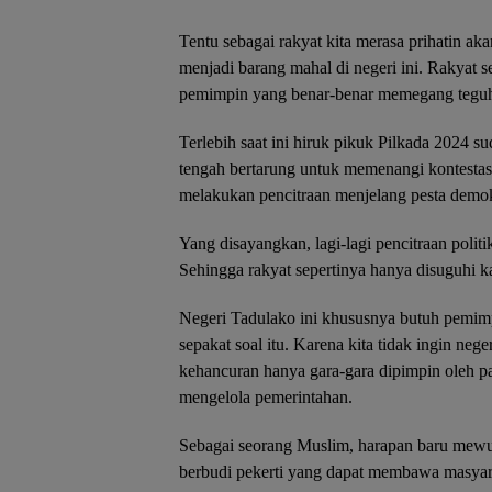
Tentu sebagai rakyat kita merasa prihatin aka
menjadi barang mahal di negeri ini. Rakyat s
pemimpin yang benar-benar memegang teguh
Terlebih saat ini hiruk pikuk Pilkada 2024 sud
tengah bertarung untuk memenangi kontestasi
melakukan pencitraan menjelang pesta demok
Yang disayangkan, lagi-lagi pencitraan politi
Sehingga rakyat sepertinya hanya disuguhi ka
Negeri Tadulako ini khususnya butuh pemimp
sepakat soal itu. Karena kita tidak ingin nege
kehancuran hanya gara-gara dipimpin oleh p
mengelola pemerintahan.
Sebagai seorang Muslim, harapan baru mew
berbudi pekerti yang dapat membawa masyar