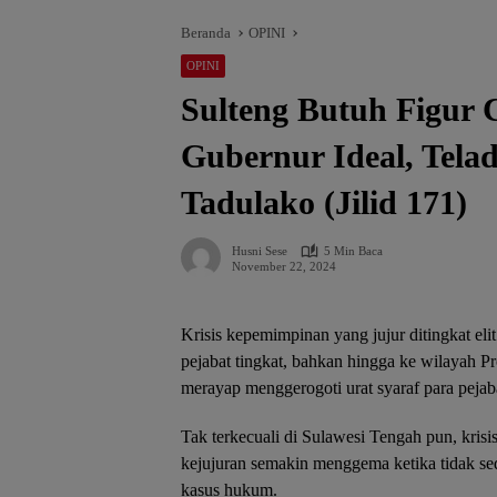
Beranda
OPINI
OPINI
Sulteng Butuh Figur
Gubernur Ideal, Tela
Tadulako (Jilid 171)
Husni Sese
5 Min Baca
November 22, 2024
Krisis kepemimpinan yang jujur ditingkat elit
pejabat tingkat, bahkan hingga ke wilayah P
merayap menggerogoti urat syaraf para pejaba
Tak terkecuali di Sulawesi Tengah pun, kris
kejujuran semakin menggema ketika tidak sedi
kasus hukum.