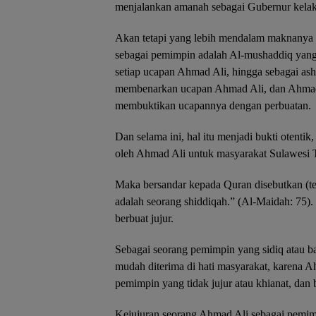
menjalankan amanah sebagai Gubernur kelak
Akan tetapi yang lebih mendalam maknanya 
sebagai pemimpin adalah Al-mushaddiq yan
setiap ucapan Ahmad Ali, hingga sebagai ash
membenarkan ucapan Ahmad Ali, dan Ahmad 
membuktikan ucapannya dengan perbuatan.
Dan selama ini, hal itu menjadi bukti otentik
oleh Ahmad Ali untuk masyarakat Sulawesi T
Maka bersandar kepada Quran disebutkan (te
adalah seorang shiddiqah.” (Al-Maidah: 75).
berbuat jujur.
Sebagai seorang pemimpin yang sidiq atau b
mudah diterima di hati masyarakat, karena A
pemimpin yang tidak jujur atau khianat, dan 
Kejujuran seorang Ahmad Ali sebagai pemimpin