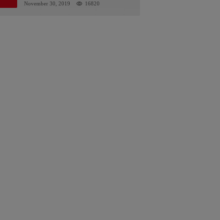
Kalsel : Bertemu Tanggal 11
November 30, 2019
16820