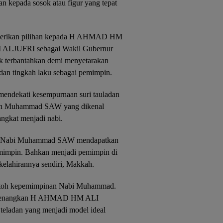
n kepada sosok atau figur yang tepat
mberikan pilihan kepada H AHMAD HM
ALJUFRI sebagai Wakil Gubernur
ak terbantahkan demi menyetarakan
dan tingkah laku sebagai pemimpin.
ndekati kesempurnaan suri tauladan
llah Muhammad SAW yang dikenal
angkat menjadi nabi.
 itu, Nabi Muhammad SAW mendapatkan
mimpin. Bahkan menjadi pemimpin di
 kelahirannya sendiri, Makkah.
ontoh kepemimpinan Nabi Muhammad.
memenangkan H AHMAD HM ALI
teladan yang menjadi model ideal