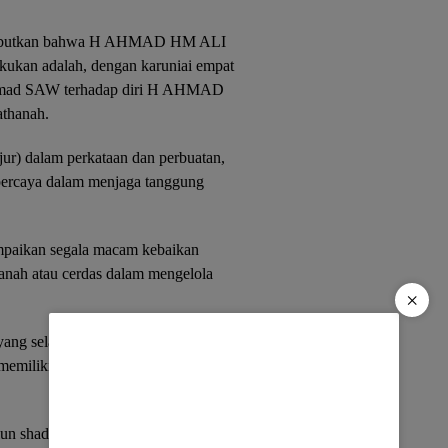
nyebutkan bahwa H AHMAD HM ALI
lakukan adalah, dengan karuniai empat
hammad SAW terhadap diri H AHMAD
athanah.
r) dalam perkataan dan perbuatan,
percaya dalam menjaga tanggung
mpaikan segala macam kebaikan
anah atau cerdas dalam mengelola
×
ang selama ini dipertontonkan oleh
 memiliki kecocokan sesuatu
un shaduq (sangat jujur) dalam