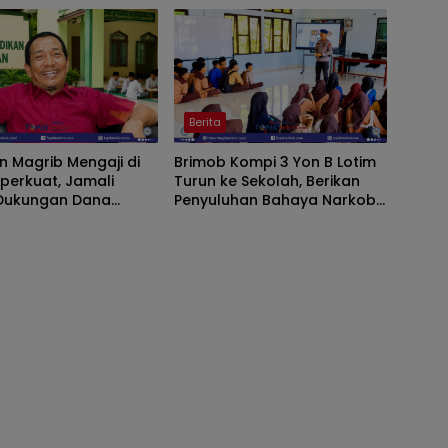
rga Turun Tangani
Berita
 Magrib Mengaji di
Brimob Kompi 3 Yon B Lotim
iperkuat, Jamali
Turun ke Sekolah, Berikan
Dukungan Dana
Penyuluhan Bahaya Narkoba
i DPRD
dan Latih SAR Siswa SMK NW
Benteng