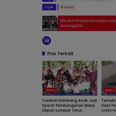
Topik:
News
KPU Run Provinsi Sumatera Utar
Gunungsitoli
Pos Terkait
Berita
Berita
Tumbuh Kembang Anak Jadi
Temuka
Syarat Pembangunan Masa
Saat Perja
Depan Lombok Timur
Lotim H
Perinta