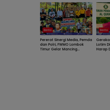
Binama
Berita
Berita
Pererat Sinergi Media, Pemda
Gerakan
dan Polri, FWMO Lombok
Lotim D
Timur Gelar Mancing
Harap 
Kemerdekaan
Aspiras