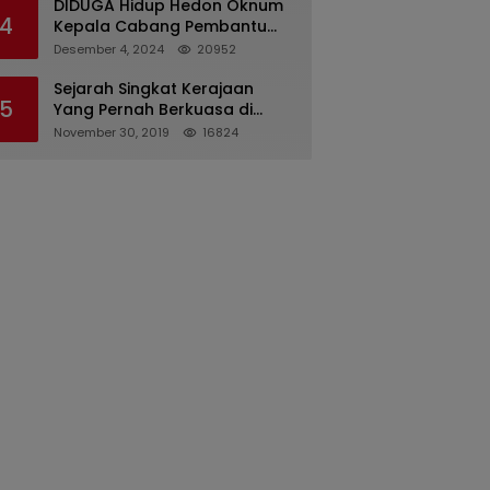
DIDUGA Hidup Hedon Oknum
4
Kepala Cabang Pembantu
Bank syariah Indonesia Unit
Desember 4, 2024
20952
Hasan Basri di Banjarmasin
Tipu Nasabah Prioritasnya
Sejarah Singkat Kerajaan
5
Hingga Milyaran Rupiah dan
Yang Pernah Berkuasa di
Bilyet Giro Tidak Terdaftar,
Sinjai
November 30, 2019
16824
OJK Kalsel : Bertemu Tanggal
11