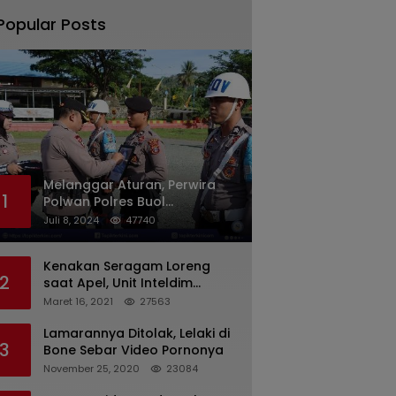
Popular Posts
Melanggar Aturan, Perwira
1
Polwan Polres Buol
Diberhentikan Tidak Dengan
Juli 8, 2024
47740
Hormat Dari Dinas Kepolisian
Kenakan Seragam Loreng
2
saat Apel, Unit Inteldim
1426/Takalar Datangi
Maret 16, 2021
27563
Kediaman Kasatpol PP
Lamarannya Ditolak, Lelaki di
3
Bone Sebar Video Pornonya
November 25, 2020
23084