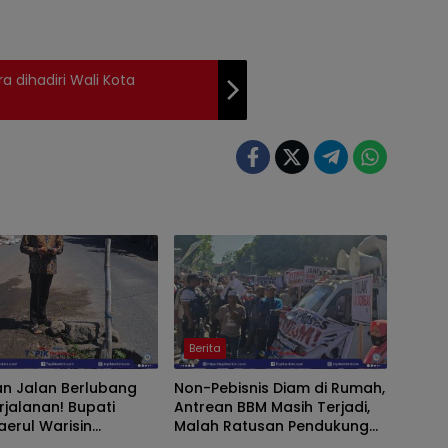
a dihadiri Wali Kota
Berita
n Jalan Berlubang
Non-Pebisnis Diam di Rumah,
lanan! Bupati
Antrean BBM Masih Terjadi,
aerul Warisin
Malah Ratusan Pendukung
hkan Bidang
Bupati Iron Keluar Demo