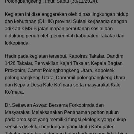
Polongbangkeng Timur, Sabtu (30/11/2024).
Kegiatan ini diselenggarakan oleh dinas lingkungan hidup
dan kehutanan (DLHK) provinsi Sulsel kerjasama dengan
adik adik MSIB jalan mapan perhutanan sosial dan
didukung penuh oleh pemerintah kabupaten Takalar dan
forkopimda.
Hadir pada kegiatan tersebut, Kapolres Takalar, Dandim
1426 Takalar, Perwakilan Kajari Takalar, Kepala Bagian
Prokopim, Camat Polongbangkeng Utara, Kapolsek
polongbangkeng Utara, Danramil polongbangkeng Utara
dan Kepala Desa Kale Ko’mara serta masyarakat Kale
Ko’mara.
Dr. Setiawan Aswad Bersama Forkopimda dan
Masyarakat, Melaksanakan Penanaman pohon sukun
pada area spot yang memiliki fungsi ekologis yang cukup
sensitis disekitar bendungan pamukkulu Kabupaten
Takalar, berbatasan dengan hutan lindung yang tidak bisa