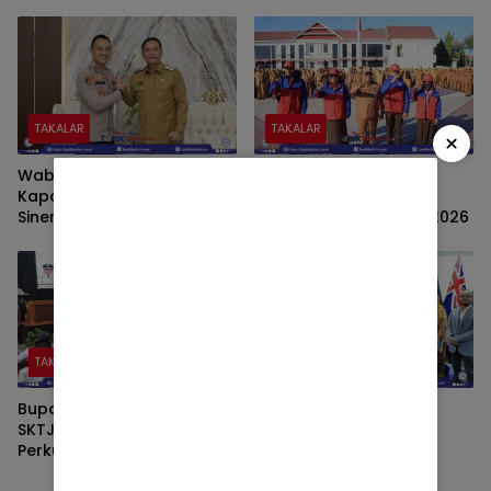
Percepatan Pelayanan
Publik
TAKALAR
TAKALAR
×
Wabup Takalar Sambut
Bupati Takalar Lepas
Kapolres Baru, Perkuat
Kontingen Kwarcab ke
Sinergi Jaga Kamtibmas
Jambore Nasional XII 2026
TAKALAR
TAKALAR
Bupati Takalar Tegaskan
Bupati Daeng Manye
SKTJM Jadi Komitmen
Perkuat Kerja Sama
Perkuat Tata Kelola
Internasional untuk
Keuangan Desa
Wujudkan Sekolah