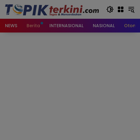
Langsung
ke
konten
NEWS
Berita
INTERNASIONAL
NASIONAL
Otomot