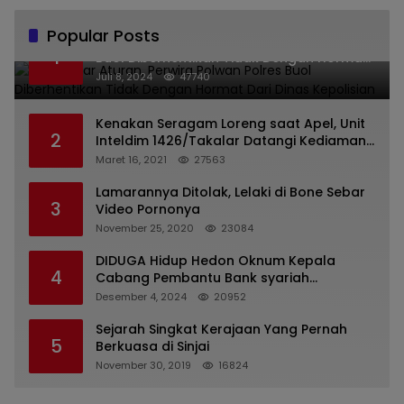
Popular Posts
Melanggar Aturan, Perwira Polwan Polres
1
Buol Diberhentikan Tidak Dengan Hormat
Dari Dinas Kepolisian
Juli 8, 2024
47740
Kenakan Seragam Loreng saat Apel, Unit
2
Inteldim 1426/Takalar Datangi Kediaman
Kasatpol PP
Maret 16, 2021
27563
Lamarannya Ditolak, Lelaki di Bone Sebar
3
Video Pornonya
November 25, 2020
23084
DIDUGA Hidup Hedon Oknum Kepala
4
Cabang Pembantu Bank syariah
Indonesia Unit Hasan Basri di Banjarmasin
Desember 4, 2024
20952
Tipu Nasabah Prioritasnya Hingga
Milyaran Rupiah dan Bilyet Giro Tidak
Sejarah Singkat Kerajaan Yang Pernah
5
Terdaftar, OJK Kalsel : Bertemu Tanggal 11
Berkuasa di Sinjai
November 30, 2019
16824