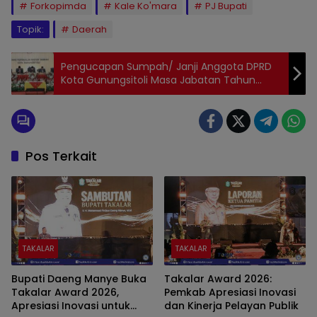
Forkopimda
Kale Ko'mara
PJ Bupati
Topik:
Daerah
Pengucapan Sumpah/ Janji Anggota DPRD
Kota Gunungsitoli Masa Jabatan Tahun
2024 – 2029
Pos Terkait
TAKALAR
TAKALAR
Bupati Daeng Manye Buka
Takalar Award 2026:
Takalar Award 2026,
Pemkab Apresiasi Inovasi
Apresiasi Inovasi untuk
dan Kinerja Pelayan Publik