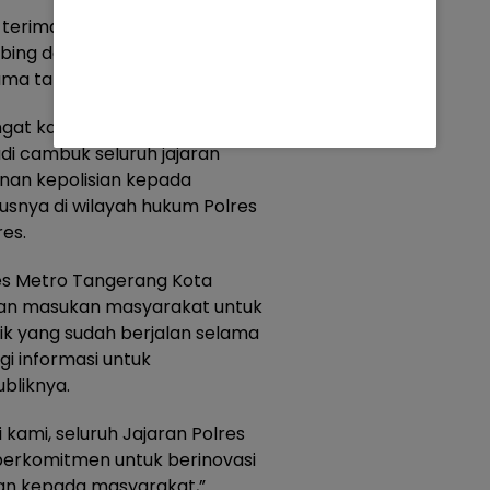
 terima kasih kepada
bing dan mengawasi
lama tahun 2024.
at kami untuk terus
i cambuk seluruh jajaran
nan kepolisian kepada
usnya di wilayah hukum Polres
es.
es Metro Tangerang Kota
an masukan masyarakat untuk
k yang sudah berjalan selama
i informasi untuk
bliknya.
kami, seluruh Jajaran Polres
berkomitmen untuk berinovasi
an kepada masyarakat,”