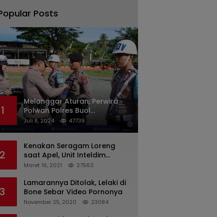
Popular Posts
Melanggar Aturan, Perwira
1
Polwan Polres Buol
Diberhentikan Tidak Dengan
Juli 8, 2024
47739
Hormat Dari Dinas Kepolisian
Kenakan Seragam Loreng
2
saat Apel, Unit Inteldim
1426/Takalar Datangi
Maret 16, 2021
27563
Kediaman Kasatpol PP
Lamarannya Ditolak, Lelaki di
3
Bone Sebar Video Pornonya
November 25, 2020
23084