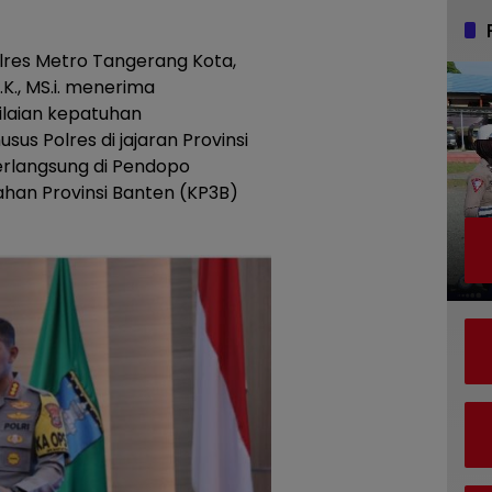
lres Metro Tangerang Kota,
.K., MS.i. menerima
laian kepatuhan
us Polres di jajaran Provinsi
rlangsung di Pendopo
han Provinsi Banten (KP3B)