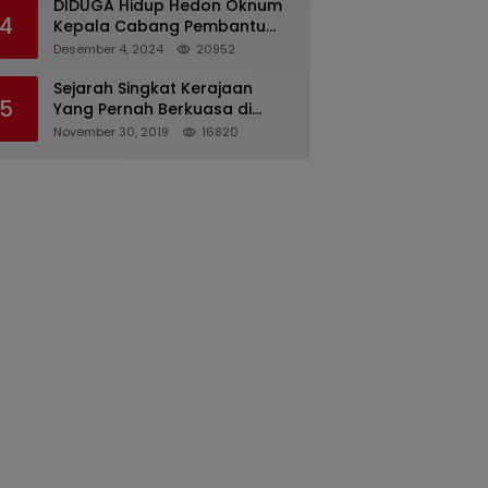
DIDUGA Hidup Hedon Oknum
4
Kepala Cabang Pembantu
Bank syariah Indonesia Unit
Desember 4, 2024
20952
Hasan Basri di Banjarmasin
Tipu Nasabah Prioritasnya
Sejarah Singkat Kerajaan
5
Hingga Milyaran Rupiah dan
Yang Pernah Berkuasa di
Bilyet Giro Tidak Terdaftar,
Sinjai
November 30, 2019
16820
OJK Kalsel : Bertemu Tanggal
11