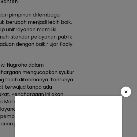
 Banten.
ari pimpinan di lembaga,
k berubah menjadi lebih baik.
ap unit layanan memiliki
uhi standar pelayanan publik
duan dengan baik,” ujar Fadly
Dwi Nugroho dalam
ghargaan mengucapkan syukur
g telah diterimanya. Tentunya
at terwujud tanpa ada
×
at. Penghargaan ini akan
es Metro Tangerang Kota untuk
layanan terbaik kepada
an pembenahan SDM dan
anan publik yang ada di