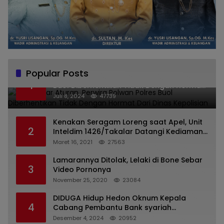
Popular Posts
Melanggar Aturan, Perwira Polwan Polres
1
Buol Diberhentikan Tidak Dengan Hormat
Dari Dinas Kepolisian
Juli 8, 2024
47739
Kenakan Seragam Loreng saat Apel, Unit
2
Inteldim 1426/Takalar Datangi Kediaman
Kasatpol PP
Maret 16, 2021
27563
Lamarannya Ditolak, Lelaki di Bone Sebar
3
Video Pornonya
November 25, 2020
23084
DIDUGA Hidup Hedon Oknum Kepala
4
Cabang Pembantu Bank syariah
Indonesia Unit Hasan Basri di Banjarmasin
Desember 4, 2024
20952