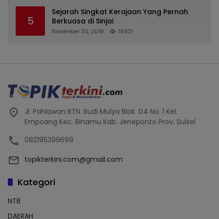
Tipu Nasabah Prioritasnya Hingga
Milyaran Rupiah dan Bilyet Giro Tidak
Sejarah Singkat Kerajaan Yang Pernah
5
Terdaftar, OJK Kalsel : Bertemu Tanggal 11
Berkuasa di Sinjai
November 30, 2019
16821
Jl. Pahlawan BTN. Budi Mulya Blok. D4 No. 1 Kel.
Empoang Kec. Binamu Kab. Jeneponto Prov. Sulsel
082195399699
topikterkini.com@gmail.com
Kategori
NTB
DAERAH