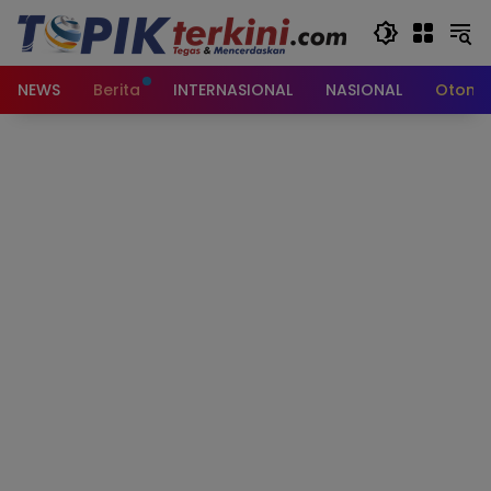
Langsung
ke
konten
NEWS
Berita
INTERNASIONAL
NASIONAL
Otomot