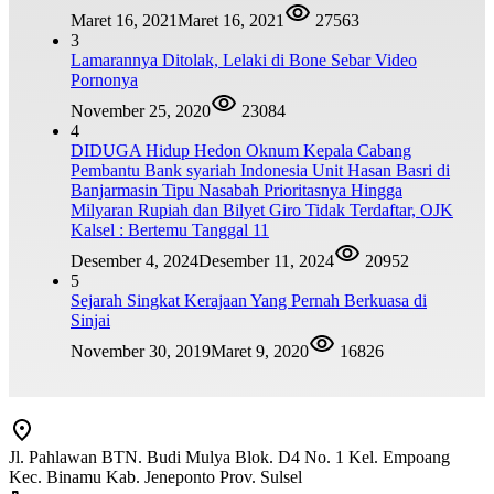
Maret 16, 2021
Maret 16, 2021
27563
3
Lamarannya Ditolak, Lelaki di Bone Sebar Video
Pornonya
November 25, 2020
23084
4
DIDUGA Hidup Hedon Oknum Kepala Cabang
Pembantu Bank syariah Indonesia Unit Hasan Basri di
Banjarmasin Tipu Nasabah Prioritasnya Hingga
Milyaran Rupiah dan Bilyet Giro Tidak Terdaftar, OJK
Kalsel : Bertemu Tanggal 11
Desember 4, 2024
Desember 11, 2024
20952
5
Sejarah Singkat Kerajaan Yang Pernah Berkuasa di
Sinjai
November 30, 2019
Maret 9, 2020
16826
Jl. Pahlawan BTN. Budi Mulya Blok. D4 No. 1 Kel. Empoang
Kec. Binamu Kab. Jeneponto Prov. Sulsel