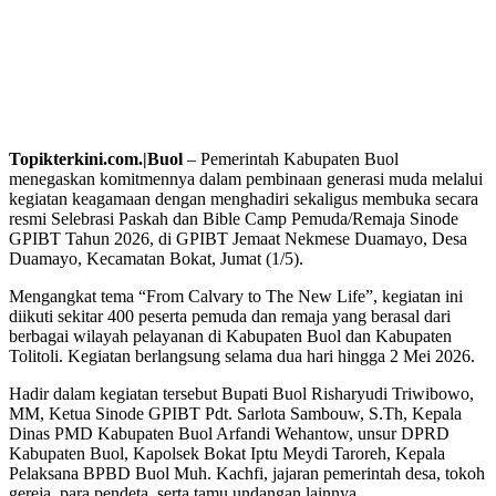
Topikterkini.com.|Buol
– Pemerintah Kabupaten Buol
menegaskan komitmennya dalam pembinaan generasi muda melalui
kegiatan keagamaan dengan menghadiri sekaligus membuka secara
resmi Selebrasi Paskah dan Bible Camp Pemuda/Remaja Sinode
GPIBT Tahun 2026, di GPIBT Jemaat Nekmese Duamayo, Desa
Duamayo, Kecamatan Bokat, Jumat (1/5).
Mengangkat tema “From Calvary to The New Life”, kegiatan ini
diikuti sekitar 400 peserta pemuda dan remaja yang berasal dari
berbagai wilayah pelayanan di Kabupaten Buol dan Kabupaten
Tolitoli. Kegiatan berlangsung selama dua hari hingga 2 Mei 2026.
Hadir dalam kegiatan tersebut Bupati Buol Risharyudi Triwibowo,
MM, Ketua Sinode GPIBT Pdt. Sarlota Sambouw, S.Th, Kepala
Dinas PMD Kabupaten Buol Arfandi Wehantow, unsur DPRD
Kabupaten Buol, Kapolsek Bokat Iptu Meydi Taroreh, Kepala
Pelaksana BPBD Buol Muh. Kachfi, jajaran pemerintah desa, tokoh
gereja, para pendeta, serta tamu undangan lainnya.