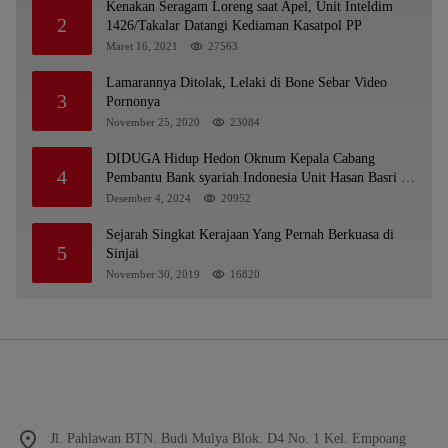
Kenakan Seragam Loreng saat Apel, Unit Inteldim
2
1426/Takalar Datangi Kediaman Kasatpol PP
Maret 16, 2021
27563
Lamarannya Ditolak, Lelaki di Bone Sebar Video
3
Pornonya
November 25, 2020
23084
DIDUGA Hidup Hedon Oknum Kepala Cabang
4
Pembantu Bank syariah Indonesia Unit Hasan Basri di
Banjarmasin Tipu Nasabah Prioritasnya Hingga
Desember 4, 2024
20952
Milyaran Rupiah dan Bilyet Giro Tidak Terdaftar,
OJK Kalsel : Bertemu Tanggal 11
Sejarah Singkat Kerajaan Yang Pernah Berkuasa di
5
Sinjai
November 30, 2019
16820
Jl. Pahlawan BTN. Budi Mulya Blok. D4 No. 1 Kel. Empoang