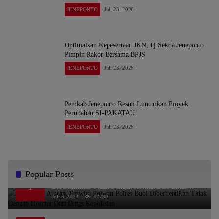
JENEPONTO
Juli 23, 2026
Optimalkan Kepesertaan JKN, Pj Sekda Jeneponto
Pimpin Rakor Bersama BPJS
JENEPONTO
Juli 23, 2026
Pemkab Jeneponto Resmi Luncurkan Proyek
Perubahan SI-PAKATAU
JENEPONTO
Juli 23, 2026
Popular Posts
Melanggar Aturan, Perwira Polwan Polres Buol
1
Diberhentikan Tidak Dengan Hormat Dari Dinas
Kepolisian
Juli 8, 2024
47739