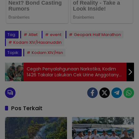
Tag:
Atlet
event
Geopark Half Marathon
Kodam XIV/Hasanuddin
Topik:
Kodam XIV/Hsn
Cegah Penyalahgunaan Narkotika, Kodim
1426 Takalar Lakukan Cek Urine Anggotanya
Secara Mendadak
Pos Terkait