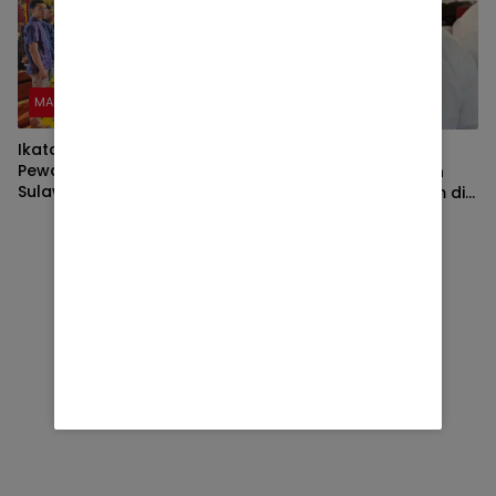
MAROS
MAROS
Ikatan Keluarga Emas
Kapolsek Tompobulu
Pewaris Kerajaan Se
sebut keluarga korban
Sulawesi selatan resmi
yang tewas tenggelam di
terbentuk
bendungan milik CV. ARKI
tidak Ingin Proses Hukum