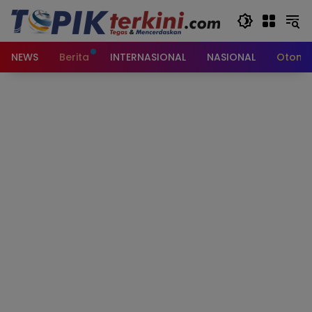
Langsung
ke
konten
NEWS
Berita
INTERNASIONAL
NASIONAL
Otomot