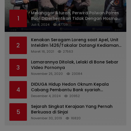
Melanggar Aturan, Perwira Polwan Polres
1
Buol Diberhentikan Tidak Dengan Hormat
Dari Dinas Kepolisian
Juli 8, 2024
47739
Kenakan Seragam Loreng saat Apel, Unit
2
Inteldim 1426/Takalar Datangi Kediaman
Kasatpol PP
Maret 16, 2021
27563
Lamarannya Ditolak, Lelaki di Bone Sebar
3
Video Pornonya
November 25, 2020
23084
DIDUGA Hidup Hedon Oknum Kepala
4
Cabang Pembantu Bank syariah
Indonesia Unit Hasan Basri di Banjarmasin
Desember 4, 2024
20952
Tipu Nasabah Prioritasnya Hingga
Milyaran Rupiah dan Bilyet Giro Tidak
Sejarah Singkat Kerajaan Yang Pernah
5
Terdaftar, OJK Kalsel : Bertemu Tanggal 11
Berkuasa di Sinjai
November 30, 2019
16820