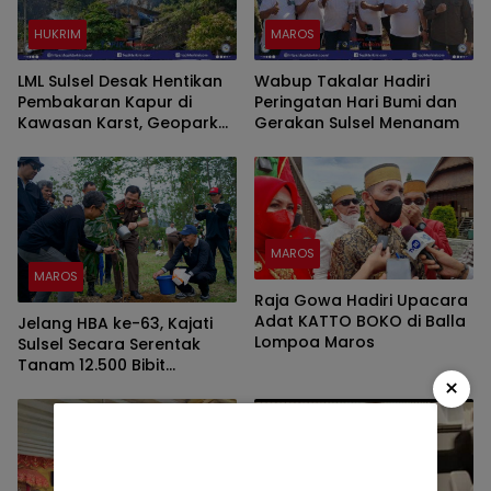
HUKRIM
MAROS
LML Sulsel Desak Hentikan
Wabup Takalar Hadiri
Pembakaran Kapur di
Peringatan Hari Bumi dan
Kawasan Karst, Geopark
Gerakan Sulsel Menanam
Maros-Pangkep Terancam
Hilang Statusnya
MAROS
MAROS
Raja Gowa Hadiri Upacara
Adat KATTO BOKO di Balla
Jelang HBA ke-63, Kajati
Lompoa Maros
Sulsel Secara Serentak
Tanam 12.500 Bibit
×
Produktif