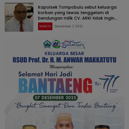
Kapolsek Tompobulu sebut keluarga
korban yang tewas tenggelam di
bendungan milik CV. ARKI tidak Ingin
Proses Hukum
MAROS
Desember 7, 2021