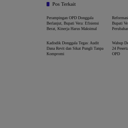
Pos Terkait
Donggala
Donggal
Perampingan OPD Donggala
Reformasi
Berlanjut, Bupati Vera: Efisiensi
Bupati Ve
Berat, Kinerja Harus Maksimal
Perubaha
Donggala
Donggal
Kadisdik Donggala Tegas: Audit
Wabup Do
Dana Revit dan Sikat Pungli Tanpa
24 Pesert
Kompromi
OPD