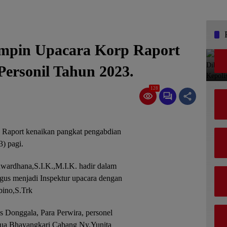
impin Upacara Korp Raport
Personil Tahun 2023.
128
Raport kenaikan pangkat pengabdian
3) pagi.
wardhana,S.I.K.,M.I.K. hadir dalam
igus menjadi Inspektur upacara dengan
bino,S.Trk
 Donggala, Para Perwira, personel
etua Bhayangkari Cabang Ny.Yunita