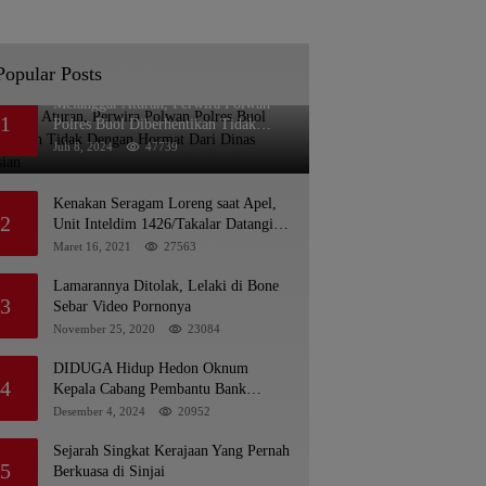
Popular Posts
Melanggar Aturan, Perwira Polwan
1
Polres Buol Diberhentikan Tidak
Dengan Hormat Dari Dinas Kepolisian
Juli 8, 2024
47739
Kenakan Seragam Loreng saat Apel,
2
Unit Inteldim 1426/Takalar Datangi
Kediaman Kasatpol PP
Maret 16, 2021
27563
Lamarannya Ditolak, Lelaki di Bone
3
Sebar Video Pornonya
November 25, 2020
23084
DIDUGA Hidup Hedon Oknum
4
Kepala Cabang Pembantu Bank
syariah Indonesia Unit Hasan Basri di
Desember 4, 2024
20952
Banjarmasin Tipu Nasabah
Prioritasnya Hingga Milyaran Rupiah
Sejarah Singkat Kerajaan Yang Pernah
5
dan Bilyet Giro Tidak Terdaftar, OJK
Berkuasa di Sinjai