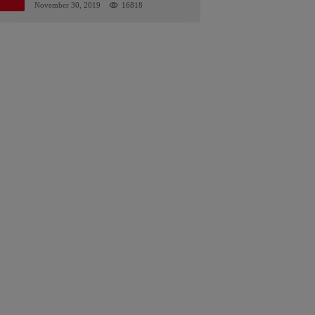
Kalsel : Bertemu Tanggal 11
November 30, 2019
16818