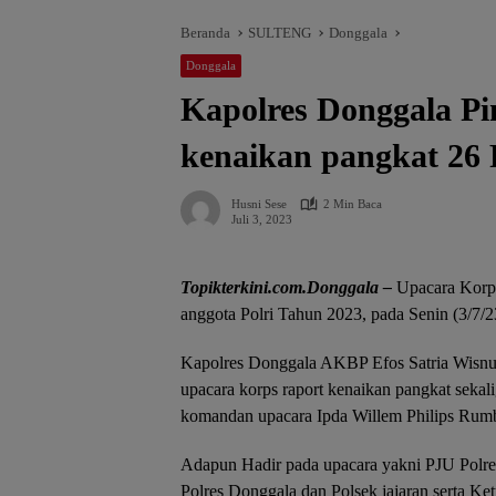
Beranda
SULTENG
Donggala
Donggala
Kapolres Donggala P
kenaikan pangkat 26 
Husni Sese
2 Min Baca
Juli 3, 2023
Topikterkini.com.Donggala –
Upacara Korp 
anggota Polri Tahun 2023, pada Senin (3/7/2
Kapolres Donggala AKBP Efos Satria Wisnu
upacara korps raport kenaikan pangkat sekal
komandan upacara Ipda Willem Philips Rum
Adapun Hadir pada upacara yakni PJU Polres
Polres Donggala dan Polsek jajaran serta K