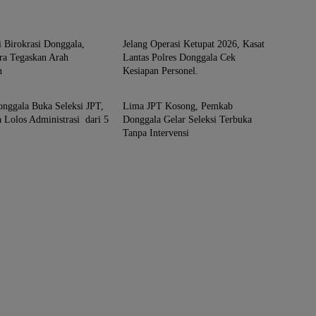
a
Donggala
 Birokrasi Donggala,
Jelang Operasi Ketupat 2026, Kasat
ra Tegaskan Arah
Lantas Polres Donggala Cek
n
Kesiapan Personel. ​
a
Donggala
nggala Buka Seleksi JPT,
Lima JPT Kosong, Pemkab
a Lolos Administrasi dari 5
Donggala Gelar Seleksi Terbuka
Tanpa Intervensi