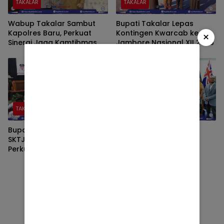
TAKALAR
TAKALAR
Wabup Takalar Sambut
Bupati Takalar Lepas
Kapolres Baru, Perkuat
Kontingen Kwarcab ke
×
Sinergi Jaga Kamtibmas
Jambore Nasional XII 2026
TAKALAR
TAKALAR
Bupati Takalar Tegaskan
Bupati Daeng Manye
SKTJM Jadi Komitmen
Perkuat Kerja Sama
Perkuat Tata Kelola
Internasional untuk
Keuangan Desa
Wujudkan Sekolah
Berbahasa Inggris di
Takalar