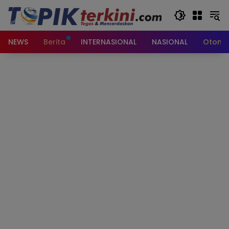
Langsung
ke
konten
NEWS
Berita
INTERNASIONAL
NASIONAL
Otomot