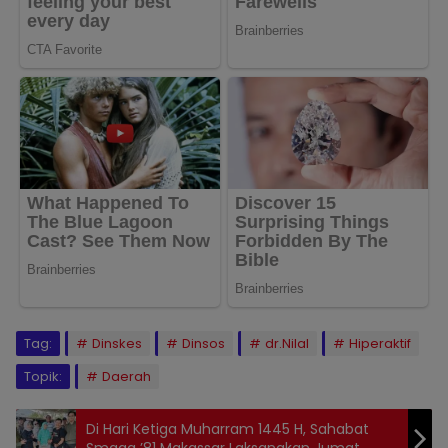
Tag:
Dinskes
Dinsos
dr.Nilal
Hiperaktif
Topik:
Daerah
Di Hari Ketiga Muharram 1445 H, Sahabat