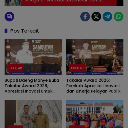
Smaga ’81 Makassar Laksanakan Jumat
Berkah
Pos Terkait
TAKALAR
TAKALAR
Bupati Daeng Manye Buka
Takalar Award 2026:
Takalar Award 2026,
Pemkab Apresiasi Inovasi
Apresiasi Inovasi untuk
dan Kinerja Pelayan Publik
Percepatan Pelayanan
Publik