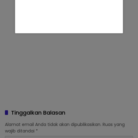
Tinggalkan Balasan
Alamat email Anda tidak akan dipublikasikan.
Ruas yang
wajib ditandai
*