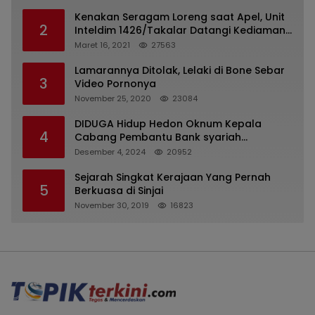
Kenakan Seragam Loreng saat Apel, Unit
2
Inteldim 1426/Takalar Datangi Kediaman
Kasatpol PP
Maret 16, 2021
27563
Lamarannya Ditolak, Lelaki di Bone Sebar
3
Video Pornonya
November 25, 2020
23084
DIDUGA Hidup Hedon Oknum Kepala
4
Cabang Pembantu Bank syariah
Indonesia Unit Hasan Basri di Banjarmasin
Desember 4, 2024
20952
Tipu Nasabah Prioritasnya Hingga
Milyaran Rupiah dan Bilyet Giro Tidak
Sejarah Singkat Kerajaan Yang Pernah
5
Terdaftar, OJK Kalsel : Bertemu Tanggal 11
Berkuasa di Sinjai
November 30, 2019
16823