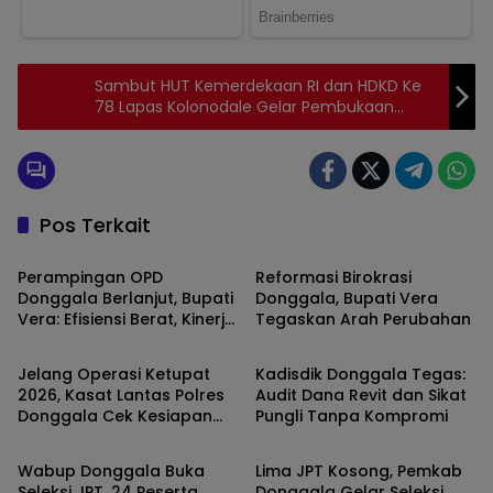
Sambut HUT Kemerdekaan RI dan HDKD Ke
78 Lapas Kolonodale Gelar Pembukaan
Pekan Olahraga Bagi Warga Binaan dan
Petugas
Pos Terkait
Donggala
Donggala
Perampingan OPD
Reformasi Birokrasi
Donggala Berlanjut, Bupati
Donggala, Bupati Vera
Vera: Efisiensi Berat, Kinerja
Tegaskan Arah Perubahan
Donggala
Donggala
Harus Maksimal
Jelang Operasi Ketupat
Kadisdik Donggala Tegas:
2026, Kasat Lantas Polres
Audit Dana Revit dan Sikat
Donggala Cek Kesiapan
Pungli Tanpa Kompromi
Donggala
Donggala
Personel. ​
Wabup Donggala Buka
Lima JPT Kosong, Pemkab
Seleksi JPT, 24 Peserta
Donggala Gelar Seleksi