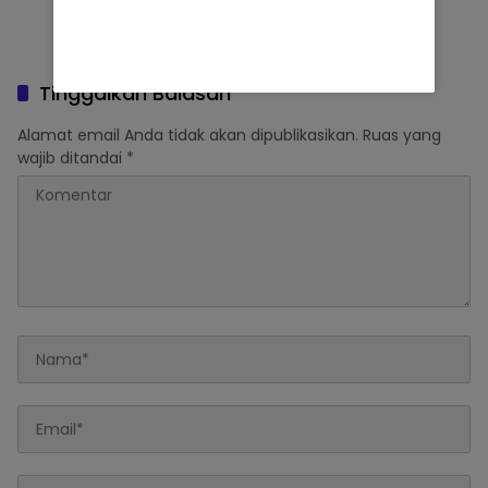
Tinggalkan Balasan
Alamat email Anda tidak akan dipublikasikan.
Ruas yang
wajib ditandai
*