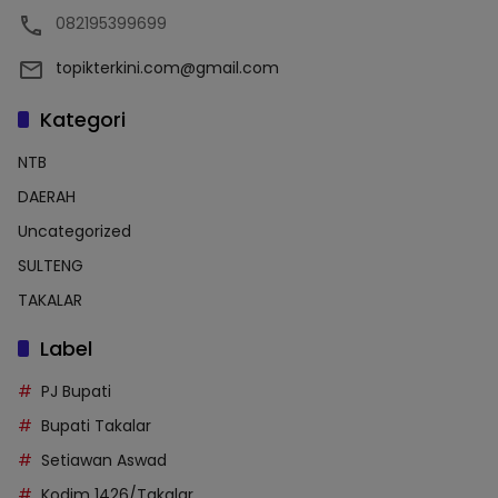
082195399699
topikterkini.com@gmail.com
Kategori
NTB
DAERAH
Uncategorized
SULTENG
TAKALAR
Label
PJ Bupati
Bupati Takalar
Setiawan Aswad
Kodim 1426/Takalar