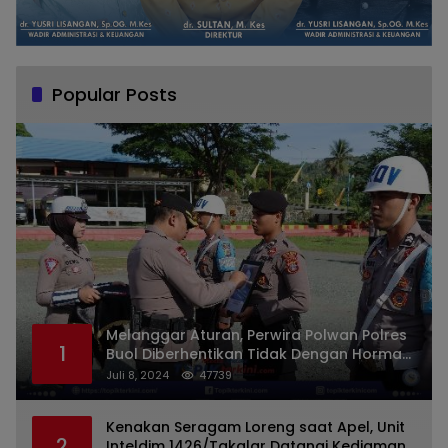
Popular Posts
Melanggar Aturan, Perwira Polwan Polres
1
Buol Diberhentikan Tidak Dengan Hormat
Dari Dinas Kepolisian
Juli 8, 2024
47739
Kenakan Seragam Loreng saat Apel, Unit
2
Inteldim 1426/Takalar Datangi Kediaman