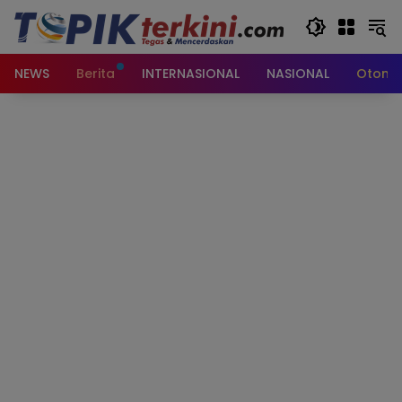
Langsung
ke
konten
NEWS
Berita
INTERNASIONAL
NASIONAL
Otomot