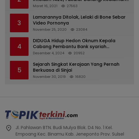
Kasatpol PP
Maret 16, 2021
27563
Lamarannya Ditolak, Lelaki di Bone Sebar
3
Video Pornonya
November 25, 2020
23084
DIDUGA Hidup Hedon Oknum Kepala
4
Cabang Pembantu Bank syariah
Indonesia Unit Hasan Basri di Banjarmasin
Desember 4, 2024
20952
Tipu Nasabah Prioritasnya Hingga
Milyaran Rupiah dan Bilyet Giro Tidak
Sejarah Singkat Kerajaan Yang Pernah
5
Terdaftar, OJK Kalsel : Bertemu Tanggal 11
Berkuasa di Sinjai
November 30, 2019
16820
Jl. Pahlawan BTN. Budi Mulya Blok. D4 No. 1 Kel.
Empoang Kec. Binamu Kab. Jeneponto Prov. Sulsel