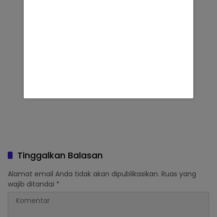
Tinggalkan Balasan
Alamat email Anda tidak akan dipublikasikan.
Ruas yang
wajib ditandai
*