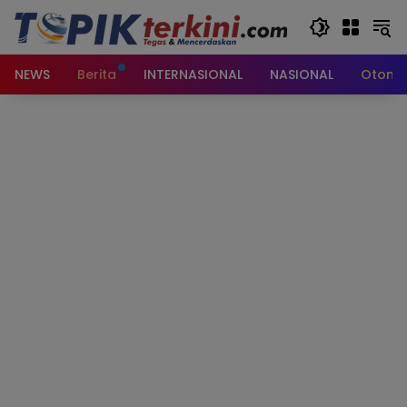
Langsung
ke
konten
NEWS
Berita
INTERNASIONAL
NASIONAL
Otomot