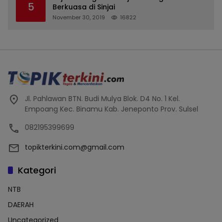
5
Terdaftar, OJK Kalsel : Bertemu Tanggal 11
Berkuasa di Sinjai
November 30, 2019
16822
Jl. Pahlawan BTN. Budi Mulya Blok. D4 No. 1 Kel.
Empoang Kec. Binamu Kab. Jeneponto Prov. Sulsel
082195399699
topikterkini.com@gmail.com
Kategori
NTB
DAERAH
Uncategorized