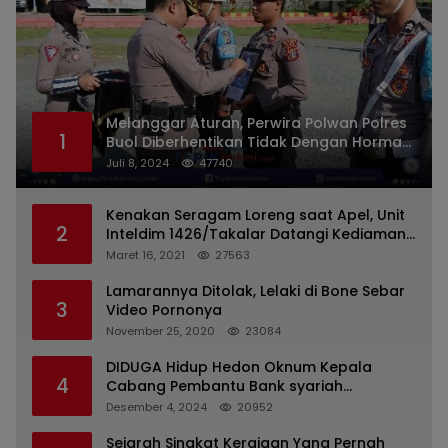
Melanggar Aturan, Perwira Polwan Polres
1
Buol Diberhentikan Tidak Dengan Hormat
Dari Dinas Kepolisian
Juli 8, 2024
47740
Kenakan Seragam Loreng saat Apel, Unit
2
Inteldim 1426/Takalar Datangi Kediaman
Kasatpol PP
Maret 16, 2021
27563
Lamarannya Ditolak, Lelaki di Bone Sebar
3
Video Pornonya
November 25, 2020
23084
DIDUGA Hidup Hedon Oknum Kepala
4
Cabang Pembantu Bank syariah
Indonesia Unit Hasan Basri di Banjarmasin
Desember 4, 2024
20952
Tipu Nasabah Prioritasnya Hingga
Milyaran Rupiah dan Bilyet Giro Tidak
Sejarah Singkat Kerajaan Yang Pernah