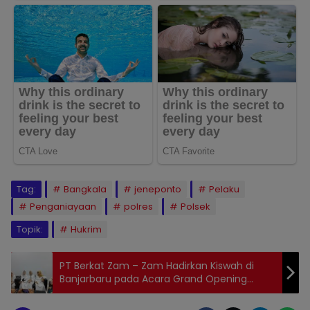
Tag:
Bangkala
jeneponto
Pelaku
Penganiayaan
polres
Polsek
Topik:
Hukrim
PT Berkat Zam – Zam Hadirkan Kiswah di
Banjarbaru pada Acara Grand Opening
Risma Travel