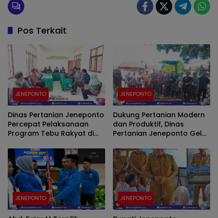
Pos Terkait
JENEPONTO
JENEPONTO
Dinas Pertanian Jeneponto
Dukung Pertanian Modern
Percepat Pelaksanaan
dan Produktif, Dinas
Program Tebu Rakyat di
Pertanian Jeneponto Gelar
Bangkala Barat
Pelatihan Pengoperasian
dan Perawatan Alsintan
TR4 ARBOS di Bulujaya
JENEPONTO
JENEPONTO