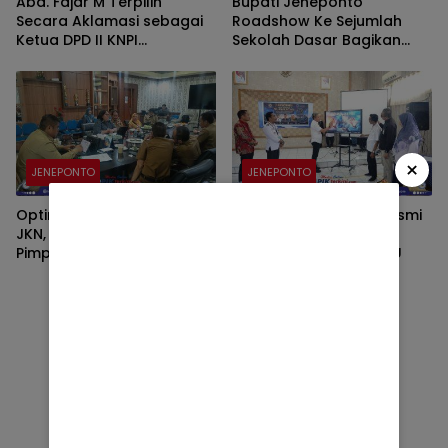
Abd. Fajar M Terpilih
Bupati Jeneponto
Secara Aklamasi sebagai
Roadshow Ke Sejumlah
Ketua DPD II KNPI
Sekolah Dasar Bagikan
Kabupaten Jeneponto
Seragam Gratis
Periode 2026–2029
×
JENEPONTO
JENEPONTO
Optimalkan Kepesertaan
Pemkab Jeneponto Resmi
JKN, Pj Sekda Jeneponto
Luncurkan Proyek
Pimpin Rakor Bersama
Perubahan SI-PAKATAU
BPJS