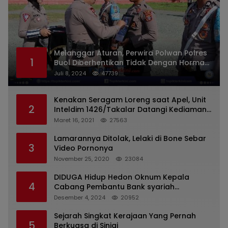
Melanggar Aturan, Perwira Polwan Polres
1
Buol Diberhentikan Tidak Dengan Hormat
Dari Dinas Kepolisian
Juli 8, 2024
47739
Kenakan Seragam Loreng saat Apel, Unit
2
Inteldim 1426/Takalar Datangi Kediaman
Kasatpol PP
Maret 16, 2021
27563
Lamarannya Ditolak, Lelaki di Bone Sebar
3
Video Pornonya
November 25, 2020
23084
DIDUGA Hidup Hedon Oknum Kepala
4
Cabang Pembantu Bank syariah
Indonesia Unit Hasan Basri di Banjarmasin
Desember 4, 2024
20952
Tipu Nasabah Prioritasnya Hingga
Milyaran Rupiah dan Bilyet Giro Tidak
Sejarah Singkat Kerajaan Yang Pernah
5
Terdaftar, OJK Kalsel : Bertemu Tanggal 11
Berkuasa di Sinjai