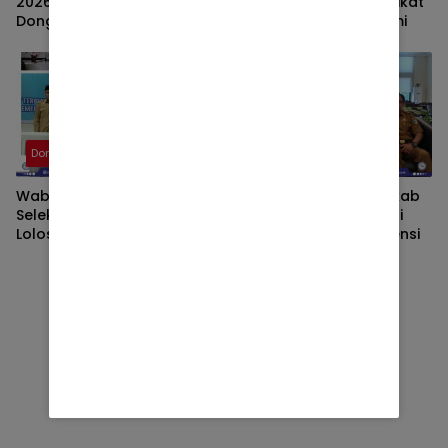
2026, Kasat Lantas Polres
Audit Dana Revit dan Sikat
Donggala Cek Kesiapan
Pungli Tanpa Kompromi
Personel. ​
Donggala
Donggala
Wabup Donggala Buka
Lima JPT Kosong, Pemkab
Seleksi JPT, 24 Peserta
Donggala Gelar Seleksi
Lolos Administrasi dari 5
Terbuka Tanpa Intervensi
OPD