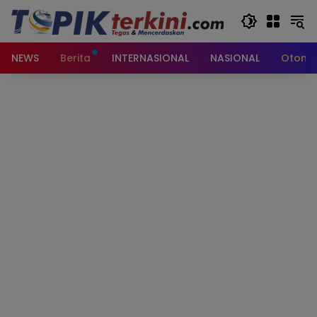
Langsung
ke
konten
NEWS
Berita
INTERNASIONAL
NASIONAL
Otomot