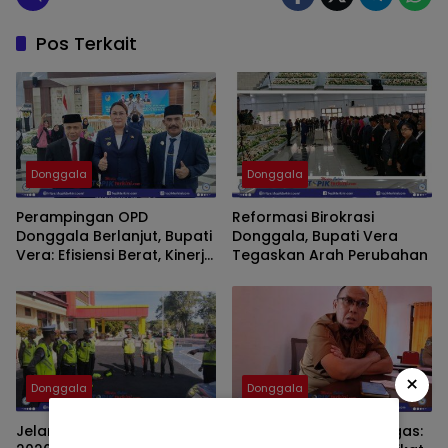
Pos Terkait
Donggala
Donggala
Perampingan OPD
Reformasi Birokrasi
Donggala Berlanjut, Bupati
Donggala, Bupati Vera
Vera: Efisiensi Berat, Kinerja
Tegaskan Arah Perubahan
Harus Maksimal
×
Donggala
Donggala
Jelang Operasi Ketupat
Kadisdik Donggala Tegas: