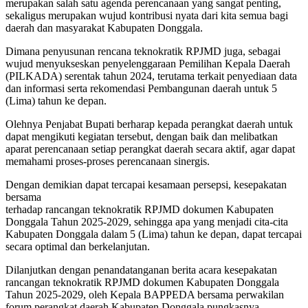
merupakan salah satu agenda perencanaan yang sangat penting,
sekaligus merupakan wujud kontribusi nyata dari kita semua bagi
daerah dan masyarakat Kabupaten Donggala.
Dimana penyusunan rencana teknokratik RPJMD juga, sebagai
wujud menyukseskan penyelenggaraan Pemilihan Kepala Daerah
(PILKADA) serentak tahun 2024, terutama terkait penyediaan data
dan informasi serta rekomendasi Pembangunan daerah untuk 5
(Lima) tahun ke depan.
Olehnya Penjabat Bupati berharap kepada perangkat daerah untuk
dapat mengikuti kegiatan tersebut, dengan baik dan melibatkan
aparat perencanaan setiap perangkat daerah secara aktif, agar dapat
memahami proses-proses perencanaan sinergis.
Dengan demikian dapat tercapai kesamaan persepsi, kesepakatan
bersama
terhadap rancangan teknokratik RPJMD dokumen Kabupaten
Donggala Tahun 2025-2029, sehingga apa yang menjadi cita-cita
Kabupaten Donggala dalam 5 (Lima) tahun ke depan, dapat tercapai
secara optimal dan berkelanjutan.
Dilanjutkan dengan penandatanganan berita acara kesepakatan
rancangan teknokratik RPJMD dokumen Kabupaten Donggala
Tahun 2025-2029, oleh Kepala BAPPEDA bersama perwakilan
forum perangkat daerah Kabupaten Donggala pungkasnya.