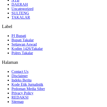
NTB
DAERAH
Uncategorized
SULTENG
TAKALAR
Label
PJ Bupati
Bupati Takalar
Setiawan Aswad
Kodim 1426/Takalar
Polres Takalar
Halaman
Contact Us
Disclaimer
Indeks Berita
Kode Etik Jurnalistik
Pedoman Media Siber
Privacy Policy
REDAKSI
Sitemap