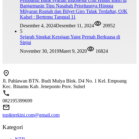
Pembantu Bank syariah Indonesia Unit Hasan Basri di
Banjarmasin Tipu Nasabah Prioritasnya Hingga
Milyaran Rupiah dan Bilyet Giro Tidak Terdaftar, OJK
Kalsel : Bertemu Tanggal 11
Desember 4, 2024
Desember 11, 2024
20952
5
Sejarah Singkat Kerajaan Yang Pernah Berkuasa di
Sinjai
November 30, 2019
Maret 9, 2020
16824
Jl. Pahlawan BTN. Budi Mulya Blok. D4 No. 1 Kel. Empoang
Kec. Binamu Kab. Jeneponto Prov. Sulsel
082195399699
topikterkini.com@gmail.com
Kategori