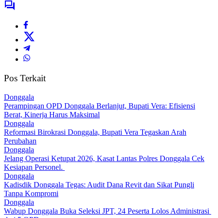
Pos Terkait
Donggala
Perampingan OPD Donggala Berlanjut, Bupati Vera: Efisiensi
Berat, Kinerja Harus Maksimal
Donggala
Reformasi Birokrasi Donggala, Bupati Vera Tegaskan Arah
Perubahan
Donggala
Jelang Operasi Ketupat 2026, Kasat Lantas Polres Donggala Cek
Kesiapan Personel. ​
Donggala
Kadisdik Donggala Tegas: Audit Dana Revit dan Sikat Pungli
Tanpa Kompromi
Donggala
Wabup Donggala Buka Seleksi JPT, 24 Peserta Lolos Administrasi