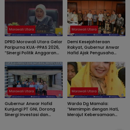
Memahami Kritik
Wartawan
Morowali Utara
Morowali Utara
DPRD Morowali Utara Gelar
Demi Kesejahteraan
Paripurna KUA-PPAS 2026,
Rakyat, Gubernur Anwar
“Sinergi Politik Anggaran
Hafid Ajak Pengusaha
Demi Pembangunan
Tambang di Morut
Berkelanjutan”
Wujudkan Berani Lancar
Morowali Utara
Morowali Utara
Gubernur Anwar Hafid
Warda Dg Mamala:
Kunjungi PT GNI, Dorong
“Memimpin dengan Hati,
Sinergi Investasi dan
Merajut Kebersamaan
Pemberdayaan
Morowali Utara”
Masyarakat Morowali