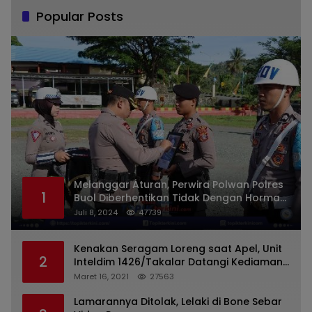
Popular Posts
Melanggar Aturan, Perwira Polwan Polres
1
Buol Diberhentikan Tidak Dengan Hormat
Dari Dinas Kepolisian
Juli 8, 2024
47739
Kenakan Seragam Loreng saat Apel, Unit
2
Inteldim 1426/Takalar Datangi Kediaman
Kasatpol PP
Maret 16, 2021
27563
Lamarannya Ditolak, Lelaki di Bone Sebar