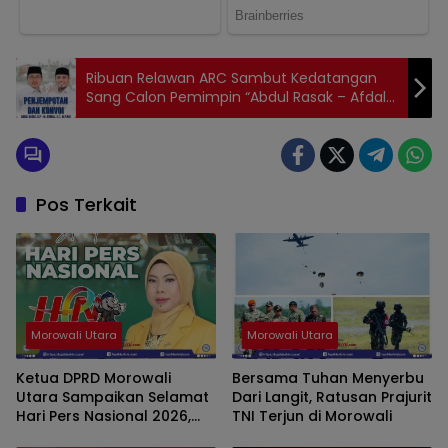
Ribuan Relawan ARC Sambut Kedatangan
Sang Calon Pemimpin “Abdul Rasak – Afdal”
di Bandara Haluoleo
Pos Terkait
Morowali Utara
Morowali Utara
Ketua DPRD Morowali
Bersama Tuhan Menyerbu
Utara Sampaikan Selamat
Dari Langit, Ratusan Prajurit
Hari Pers Nasional 2026,
TNI Terjun di Morowali
Tegaskan Pentingnya