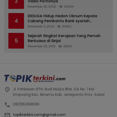
3
Video Pornonya
November 25, 2020
23084
DIDUGA Hidup Hedon Oknum Kepala
4
Cabang Pembantu Bank syariah
Indonesia Unit Hasan Basri di Banjarmasin
Desember 4, 2024
20952
Tipu Nasabah Prioritasnya Hingga
Milyaran Rupiah dan Bilyet Giro Tidak
Sejarah Singkat Kerajaan Yang Pernah
5
Terdaftar, OJK Kalsel : Bertemu Tanggal 11
Berkuasa di Sinjai
November 30, 2019
16820
Jl. Pahlawan BTN. Budi Mulya Blok. D4 No. 1 Kel.
Empoang Kec. Binamu Kab. Jeneponto Prov. Sulsel
082195399699
topikterkini.com@gmail.com