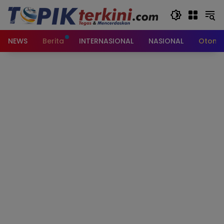
Langsung
ke
konten
NEWS
Berita
INTERNASIONAL
NASIONAL
Otomot