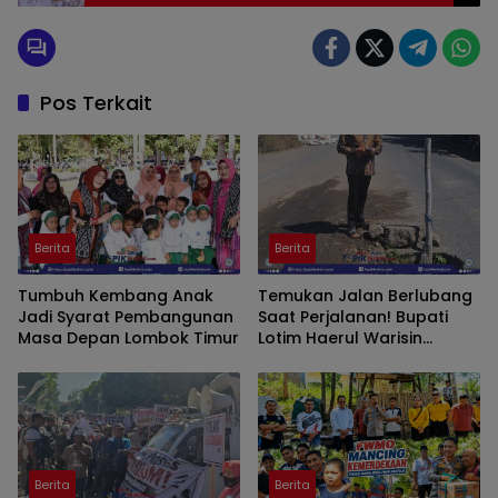
Berjanji, Tak Ditepati, Mau Kejar Ke Lubang
Buaya? (Jilid 117)
Pos Terkait
Berita
Berita
Tumbuh Kembang Anak
Temukan Jalan Berlubang
Jadi Syarat Pembangunan
Saat Perjalanan! Bupati
Masa Depan Lombok Timur
Lotim Haerul Warisin
Perintahkan Bidang
Binamarga Turun Tangani
Berita
Berita