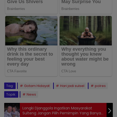
Tag:
Gotam Hidayat
Hari jadi sulsel
polres
Topik:
News
Longki Djanggola Ingatkan Masyarakat
Sulteng Jangan Pilih Pemimpin Yang Banyak