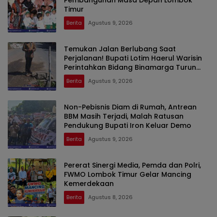
Pembangunan Masa Depan Lombok
Timur
Berita
Agustus 9, 2026
Temukan Jalan Berlubang Saat
Perjalanan! Bupati Lotim Haerul Warisin
Perintahkan Bidang Binamarga Turun
Tangani
Berita
Agustus 9, 2026
Non-Pebisnis Diam di Rumah, Antrean
BBM Masih Terjadi, Malah Ratusan
Pendukung Bupati Iron Keluar Demo
Berita
Agustus 9, 2026
Pererat Sinergi Media, Pemda dan Polri,
FWMO Lombok Timur Gelar Mancing
Kemerdekaan
Berita
Agustus 8, 2026