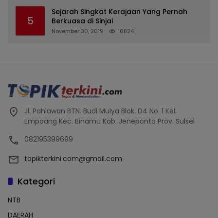
Tipu Nasabah Prioritasnya Hingga
Milyaran Rupiah dan Bilyet Giro Tidak
Sejarah Singkat Kerajaan Yang Pernah
5
Terdaftar, OJK Kalsel : Bertemu Tanggal 11
Berkuasa di Sinjai
November 30, 2019
16824
Jl. Pahlawan BTN. Budi Mulya Blok. D4 No. 1 Kel.
Empoang Kec. Binamu Kab. Jeneponto Prov. Sulsel
082195399699
topikterkini.com@gmail.com
Kategori
NTB
DAERAH