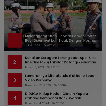
Melanggar Aturan, Perwira Polwan Polres
1
Buol Diberhentikan Tidak Dengan Hormat
Dari Dinas Kepolisian
Juli 8, 2024
47740
Kenakan Seragam Loreng saat Apel, Unit
2
Inteldim 1426/Takalar Datangi Kediaman
Kasatpol PP
Maret 16, 2021
27563
Lamarannya Ditolak, Lelaki di Bone Sebar
3
Video Pornonya
November 25, 2020
23084
DIDUGA Hidup Hedon Oknum Kepala
4
Cabang Pembantu Bank syariah
Indonesia Unit Hasan Basri di Banjarmasin
Desember 4, 2024
20952