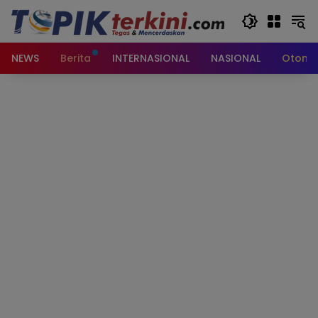
Langsung
ke
konten
NEWS
Berita
INTERNASIONAL
NASIONAL
Otomot