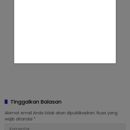
Tinggalkan Balasan
Alamat email Anda tidak akan dipublikasikan.
Ruas yang
wajib ditandai
*