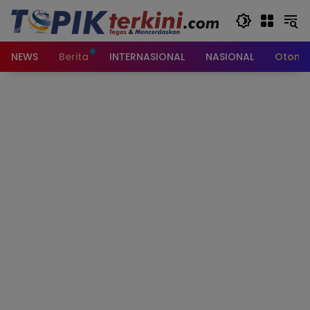
Langsung
ke
konten
NEWS
Berita
INTERNASIONAL
NASIONAL
Otomot