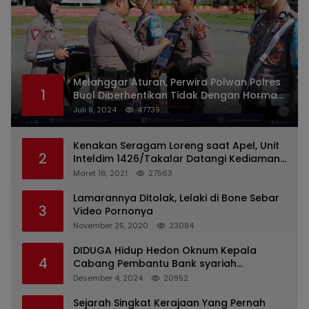
Melanggar Aturan, Perwira Polwan Polres
1
Buol Diberhentikan Tidak Dengan Hormat
Dari Dinas Kepolisian
Juli 8, 2024
47739
Kenakan Seragam Loreng saat Apel, Unit
2
Inteldim 1426/Takalar Datangi Kediaman
Kasatpol PP
Maret 16, 2021
27563
Lamarannya Ditolak, Lelaki di Bone Sebar
3
Video Pornonya
November 25, 2020
23084
DIDUGA Hidup Hedon Oknum Kepala
4
Cabang Pembantu Bank syariah
Indonesia Unit Hasan Basri di Banjarmasin
Desember 4, 2024
20952
Tipu Nasabah Prioritasnya Hingga
Milyaran Rupiah dan Bilyet Giro Tidak
Sejarah Singkat Kerajaan Yang Pernah