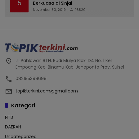
5
Terdaftar, OJK Kalsel : Bertemu Tanggal 11
Berkuasa di Sinjai
November 30, 2019
16820
Jl. Pahlawan BTN. Budi Mulya Blok. D4 No. 1 Kel.
Empoang Kec. Binamu Kab. Jeneponto Prov. Sulsel
082195399699
topikterkini.com@gmail.com
Kategori
NTB
DAERAH
Uncategorized