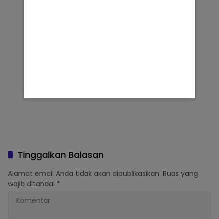
Tinggalkan Balasan
Alamat email Anda tidak akan dipublikasikan.
Ruas yang
wajib ditandai
*