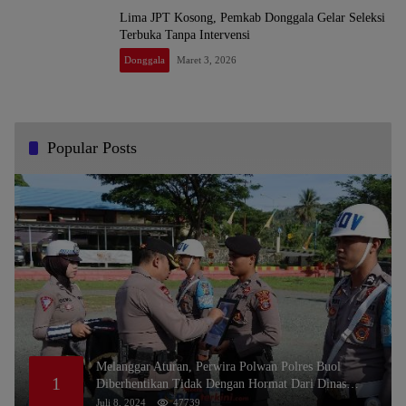
Lima JPT Kosong, Pemkab Donggala Gelar Seleksi
Terbuka Tanpa Intervensi
Donggala
Maret 3, 2026
Popular Posts
Melanggar Aturan, Perwira Polwan Polres Buol
1
Diberhentikan Tidak Dengan Hormat Dari Dinas
Kepolisian
Juli 8, 2024
47739