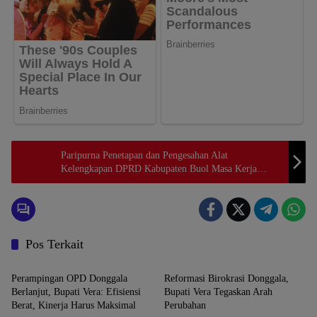
Paripurna Penetapan dan Pengesahan Alat
Kelengkapan DPRD Kabupaten Buol Masa Kerja
2024-2029
Pos Terkait
Donggala
Donggala
Perampingan OPD Donggala
Reformasi Birokrasi Donggala,
Berlanjut, Bupati Vera: Efisiensi
Bupati Vera Tegaskan Arah
Berat, Kinerja Harus Maksimal
Perubahan
Donggala
Donggala