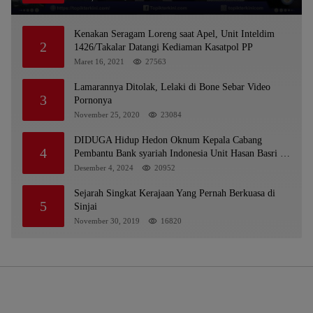
Kenakan Seragam Loreng saat Apel, Unit Inteldim
2
1426/Takalar Datangi Kediaman Kasatpol PP
Maret 16, 2021
27563
Lamarannya Ditolak, Lelaki di Bone Sebar Video
3
Pornonya
November 25, 2020
23084
DIDUGA Hidup Hedon Oknum Kepala Cabang
4
Pembantu Bank syariah Indonesia Unit Hasan Basri di
Banjarmasin Tipu Nasabah Prioritasnya Hingga
Desember 4, 2024
20952
Milyaran Rupiah dan Bilyet Giro Tidak Terdaftar,
OJK Kalsel : Bertemu Tanggal 11
Sejarah Singkat Kerajaan Yang Pernah Berkuasa di
5
Sinjai
November 30, 2019
16820