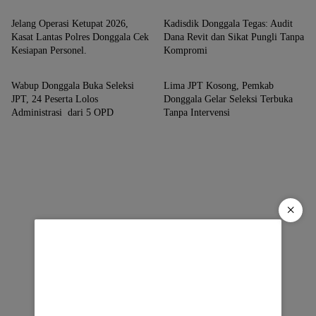
Jelang Operasi Ketupat 2026,
Kadisdik Donggala Tegas: Audit
Kasat Lantas Polres Donggala Cek
Dana Revit dan Sikat Pungli Tanpa
Kesiapan Personel. ​
Kompromi
Donggala
Donggala
Wabup Donggala Buka Seleksi
Lima JPT Kosong, Pemkab
JPT, 24 Peserta Lolos
Donggala Gelar Seleksi Terbuka
Administrasi dari 5 OPD
Tanpa Intervensi
×