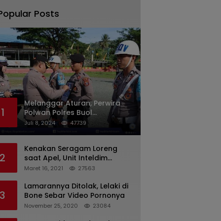
Popular Posts
Melanggar Aturan, Perwira
1
Polwan Polres Buol
Diberhentikan Tidak Dengan
Juli 8, 2024
47739
Hormat Dari Dinas Kepolisian
Kenakan Seragam Loreng
2
saat Apel, Unit Inteldim
1426/Takalar Datangi
Maret 16, 2021
27563
Kediaman Kasatpol PP
Lamarannya Ditolak, Lelaki di
3
Bone Sebar Video Pornonya
November 25, 2020
23084