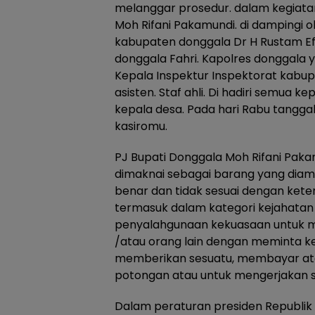
melanggar prosedur. dalam kegiata
Moh Rifani Pakamundi. di dampingi o
kabupaten donggala Dr H Rustam Efe
donggala Fahri. Kapolres donggala y
Kepala Inspektur Inspektorat kabu
asisten. Staf ahli. Di hadiri semua 
kepala desa. Pada hari Rabu tanggal
kasiromu.
PJ Bupati Donggala Moh Rifani Pak
dimaknai sebagai barang yang diamb
benar dan tidak sesuai dengan kete
termasuk dalam kategori kejahatan 
penyalahgunaan kekuasaan untuk me
/atau orang lain dengan meminta k
memberikan sesuatu, membayar a
potongan atau untuk mengerjakan ses
Dalam peraturan presiden Republik