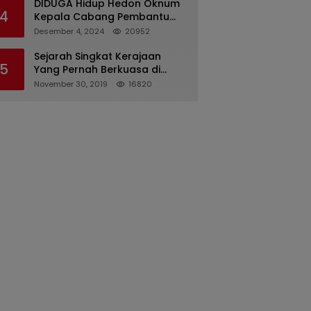
DIDUGA Hidup Hedon Oknum
4
Kepala Cabang Pembantu
Bank syariah Indonesia Unit
Desember 4, 2024
20952
Hasan Basri di Banjarmasin
Tipu Nasabah Prioritasnya
Sejarah Singkat Kerajaan
5
Hingga Milyaran Rupiah dan
Yang Pernah Berkuasa di
Bilyet Giro Tidak Terdaftar,
Sinjai
November 30, 2019
16820
OJK Kalsel : Bertemu Tanggal
11