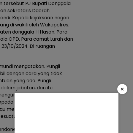
n tersebut PJ Bupati Donggala
leh sekretaris Daerah
ndi. Kepala kejaksaan negeri
ang di wakili oleh Wakapolres.
paten donggala H Hasan. Para
kepala OPD. Para camat Lurah dan
 23/10/2024. Di ruangan
amundi mengatakan. Pungli
il dengan cara yang tidak
ntuan yang ada. Pungli
dalam jabatan, dan itu
×
nguntungkan diri sendiri. dan
epada seseorang untuk
tau menerima dengan
uatu bagi dirinya sendiri”,
 Indonesia nomor 87 tahun 2016