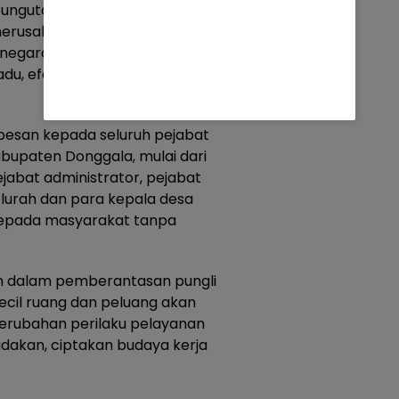
ungutan Liar, disebutkan
merusak sendi kehidupan
negara sehingga perlu upaya
u, efektif, efisien dan mampu
rpesan kepada seluruh pejabat
bupaten Donggala, mulai dari
jabat administrator, pejabat
lurah dan para kepala desa
epada masyarakat tanpa
en dalam pemberantasan pungli
kecil ruang dan peluang akan
 perubahan perilaku pelayanan
iadakan, ciptakan budaya kerja