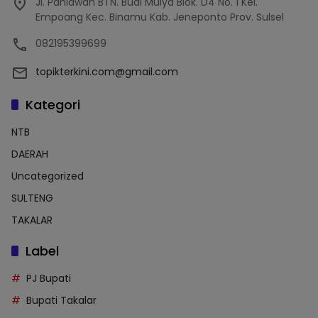
Jl. Pahlawan BTN. Budi Mulya Blok. D4 No. 1 Kel.
Empoang Kec. Binamu Kab. Jeneponto Prov. Sulsel
082195399699
topikterkini.com@gmail.com
Kategori
NTB
DAERAH
Uncategorized
SULTENG
TAKALAR
Label
PJ Bupati
Bupati Takalar