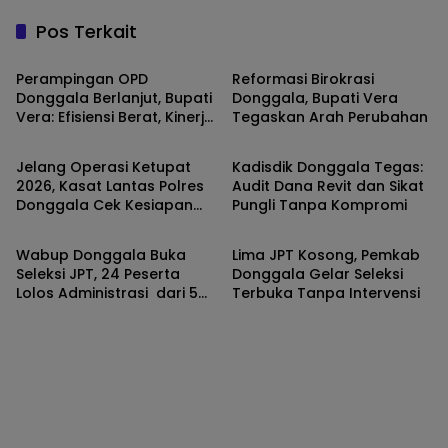
Pos Terkait
Donggala
Donggala
Perampingan OPD
Reformasi Birokrasi
Donggala Berlanjut, Bupati
Donggala, Bupati Vera
Vera: Efisiensi Berat, Kinerja
Tegaskan Arah Perubahan
Donggala
Donggala
Harus Maksimal
Jelang Operasi Ketupat
Kadisdik Donggala Tegas:
2026, Kasat Lantas Polres
Audit Dana Revit dan Sikat
Donggala Cek Kesiapan
Pungli Tanpa Kompromi
Donggala
Donggala
Personel. ​
Wabup Donggala Buka
Lima JPT Kosong, Pemkab
Seleksi JPT, 24 Peserta
Donggala Gelar Seleksi
Lolos Administrasi dari 5
Terbuka Tanpa Intervensi
OPD