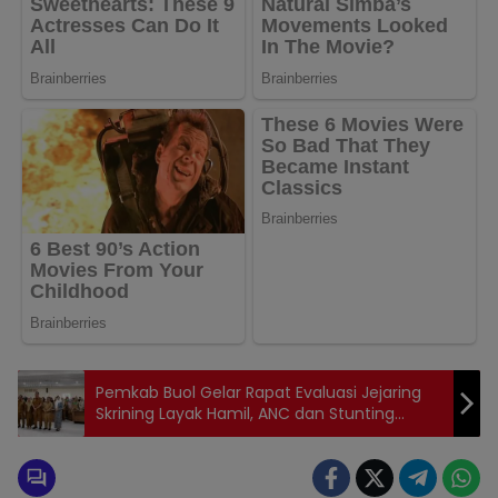
Pemkab Buol Gelar Rapat Evaluasi Jejaring
Skrining Layak Hamil, ANC dan Stunting
Tahun 2024