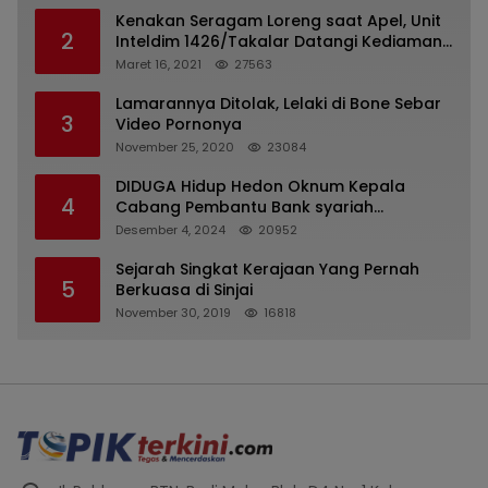
Kenakan Seragam Loreng saat Apel, Unit
2
Inteldim 1426/Takalar Datangi Kediaman
Kasatpol PP
Maret 16, 2021
27563
Lamarannya Ditolak, Lelaki di Bone Sebar
3
Video Pornonya
November 25, 2020
23084
DIDUGA Hidup Hedon Oknum Kepala
4
Cabang Pembantu Bank syariah
Indonesia Unit Hasan Basri di Banjarmasin
Desember 4, 2024
20952
Tipu Nasabah Prioritasnya Hingga
Milyaran Rupiah dan Bilyet Giro Tidak
Sejarah Singkat Kerajaan Yang Pernah
5
Terdaftar, OJK Kalsel : Bertemu Tanggal 11
Berkuasa di Sinjai
November 30, 2019
16818