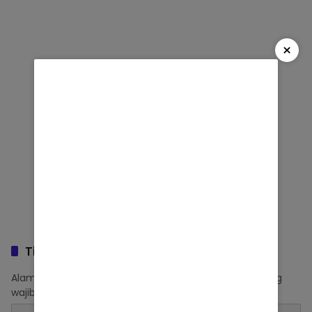
×
Tinggalkan Balasan
Alamat email Anda tidak akan dipublikasikan.
Ruas yang
wajib ditandai
*