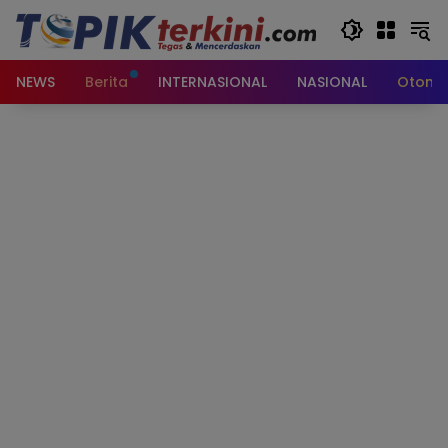
Langsung
ke
konten
NEWS
Berita
INTERNASIONAL
NASIONAL
Otomot