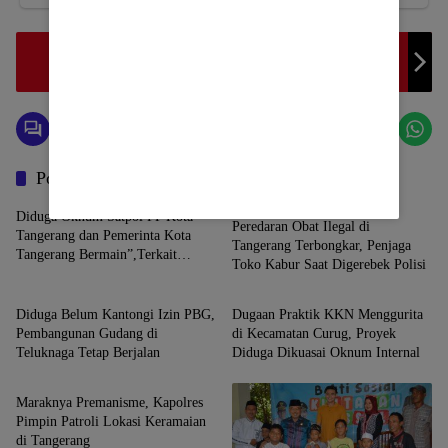
Terkait Stunting di Kabupaten Donggala Tahun 2024,
Ini Penjelasannya
Pos Terkait
Tangerang
Diduga Oknum Satpol PP Kota
Peredaran Obat Ilegal di
Tangerang dan Pemerinta Kota
Tangerang Terbongkar, Penjaga
Tangerang Bermain”,Terkait
Toko Kabur Saat Digerebek Polisi
Tangerang
Tangerang
Bangunan Tersebut.
Diduga Belum Kantongi Izin PBG,
Dugaan Praktik KKN Menggurita
Pembangunan Gudang di
di Kecamatan Curug, Proyek
Teluknaga Tetap Berjalan
Diduga Dikuasai Oknum Internal
Tangerang
Maraknya Premanisme, Kapolres
Pimpin Patroli Lokasi Keramaian
di Tangerang