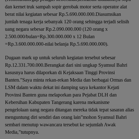
dan kernet truk sampah sopir gerobak motor serta operator alat
berat nilai kegiatan sebesar Rp.5.690.000.000.Diasumsikan
jumlah tenaga kerja sebanyak 120 orang sehingga terjadi selisih
uang negara sebesar Rp.2.090.000.000 (120 orang x
2.500.000/bulan=Rp.300.000.000 x 12 Bulan
=Rp.3.600.000.000-nilai belanja Rp.5.690.000.000).
Dugaan mark up untuk seluruh kegiatan tersebut sebesar
Rp.12.331.700.000.Berangkat dari sini ungkap Syamsul Bahri
kasusnya harus dilaporkan di Kejaksaan Tinggi Provinsi
Banten.”Saya minta rekan-rekan Media dan berbagai Ormas dan
LSM dalam waktu dekat ini damping saya kekantor Kejati
Provinsi Banten guna melaporkan para Pejabat DLH dan
Kebersihan Kabupaten Tangerang karena mekanisme
pengelolaan uang negara ditangan mereka tidak tepat sasaran alias
menguntung diri sendiri dan orang lain”mohon Syamsul Bahri
sembari menutup wawancara tersebut ke sejumlah Awak
Media,”tutupnya.