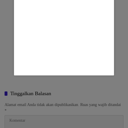
Tinggalkan Balasan
Alamat email Anda tidak akan dipublikasikan.
Ruas yang wajib ditandai
*