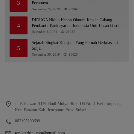
3
Pornonya
November 25, 2020
23084
DIDUGA Hidup Hedon Oknum Kepala Cabang
4
Pembantu Bank syariah Indonesia Unit Hasan Basri di
Banjarmasin Tipu Nasabah Prioritasnya Hingga
Desember 4, 2024
20952
Milyaran Rupiah dan Bilyet Giro Tidak Terdaftar,
OJK Kalsel : Bertemu Tanggal 11
Sejarah Singkat Kerajaan Yang Pernah Berkuasa di
5
Sinjai
November 30, 2019
16820
Jl. Pahlawan BTN. Budi Mulya Blok. D4 No. 1 Kel. Empoang
Kec. Binamu Kab. Jeneponto Prov. Sulsel
082195399699
topikterkini.com@gmail.com