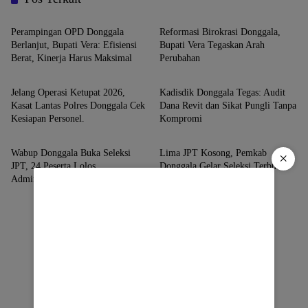
Donggala
Donggala
Perampingan OPD Donggala
Reformasi Birokrasi Donggala,
Berlanjut, Bupati Vera: Efisiensi
Bupati Vera Tegaskan Arah
Berat, Kinerja Harus Maksimal
Perubahan
Donggala
Donggala
Jelang Operasi Ketupat 2026,
Kadisdik Donggala Tegas: Audit
Kasat Lantas Polres Donggala Cek
Dana Revit dan Sikat Pungli Tanpa
Kesiapan Personel. ​
Kompromi
Donggala
Donggala
Wabup Donggala Buka Seleksi
Lima JPT Kosong, Pemkab
×
JPT, 24 Peserta Lolos
Donggala Gelar Seleksi Terbuka
Administrasi dari 5 OPD
Tanpa Intervensi