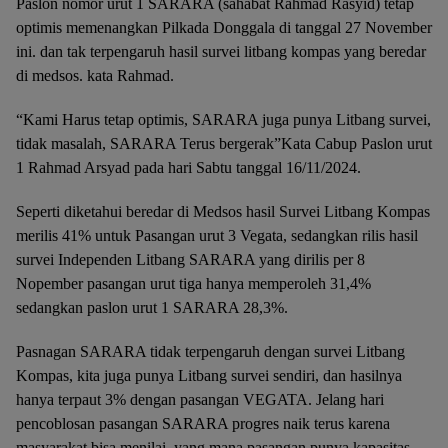
Paslon nomor urut 1 SARARA (sahabat Rahmad Rasyid) tetap
optimis memenangkan Pilkada Donggala di tanggal 27 November
ini. dan tak terpengaruh hasil survei litbang kompas yang beredar
di medsos. kata Rahmad.
“Kami Harus tetap optimis, SARARA juga punya Litbang survei,
tidak masalah, SARARA Terus bergerak”Kata Cabup Paslon urut
1 Rahmad Arsyad pada hari Sabtu tanggal 16/11/2024.
Seperti diketahui beredar di Medsos hasil Survei Litbang Kompas
merilis 41% untuk Pasangan urut 3 Vegata, sedangkan rilis hasil
survei Independen Litbang SARARA yang dirilis per 8
Nopember pasangan urut tiga hanya memperoleh 31,4%
sedangkan paslon urut 1 SARARA 28,3%.
Pasnagan SARARA tidak terpengaruh dengan survei Litbang
Kompas, kita juga punya Litbang survei sendiri, dan hasilnya
hanya terpaut 3% dengan pasangan VEGATA. Jelang hari
pencoblosan pasangan SARARA progres naik terus karena
masyarakat bisa menilai. yang mana pasangan punya kapasitas