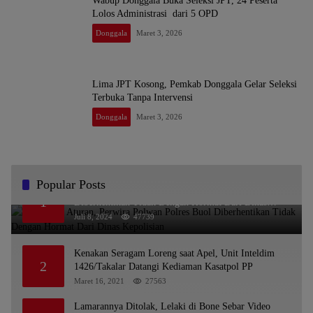
Wabup Donggala Buka Seleksi JPT, 24 Peserta
Lolos Administrasi dari 5 OPD
Donggala
Maret 3, 2026
Lima JPT Kosong, Pemkab Donggala Gelar Seleksi
Terbuka Tanpa Intervensi
Donggala
Maret 3, 2026
Popular Posts
Melanggar Aturan, Perwira Polwan Polres Buol
1
Diberhentikan Tidak Dengan Hormat Dari Dinas
Kepolisian
Juli 8, 2024
47739
Kenakan Seragam Loreng saat Apel, Unit Inteldim
2
1426/Takalar Datangi Kediaman Kasatpol PP
Maret 16, 2021
27563
Lamarannya Ditolak, Lelaki di Bone Sebar Video