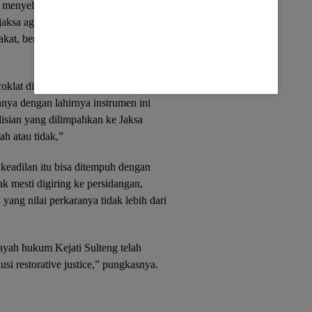
i menyelesaikan hukum tanpa melalui
aksa agung RI. “Hadirnya restorative
arakat, berawal penanganan kasus yang
klat dipidana berat, ada juga hanya
nya dengan lahirnya instrumen ini
lisian yang dilimpahkan ke Jaksa
ah atau tidak,”
keadilan itu bisa ditempuh dengan
dak mesti digiring ke persidangan,
 yang nilai perkaranya tidak lebih dari
ayah hukum Kejati Sulteng telah
si restorative justice,” pungkasnya.