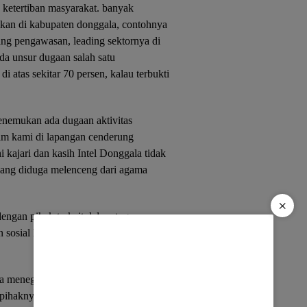
ketertiban masyarakat. banyak
kan di kabupaten donggala, contohnya
ng pengawasan, leading sektornya di
 ada unsur dugaan salah satu
 atas sekitar 70 persen, kalau terbukti
menemukan ada dugaan aktivitas
tim kami di lapangan cenderung
kajari dan kasih Intel Donggala tidak
yang diduga melenceng dari agama
×
 dengan pihak terkait dalam tugasnya,
 sosial kemasyarakatan alias pro dan
ya menegaskan bahwa kinerja kejari
ihaknya dituntut menyelesaikannya