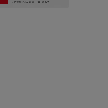
Kalsel : Bertemu Tanggal 11
November 30, 2019
16820