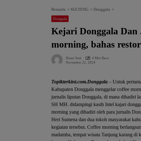
Beranda
SULTENG
Donggala
Donggala
Kejari Donggala Dan J
morning, bahas restora
Husni Sese
4 Min Baca
November 22, 2024
Topikterkini.com.Donggala
– Untuk pertama
Kabupaten Donggala menggelar coffee morni
jurnalis liputan Donggala, di mana dihadiri 
SH MH. didampingi kasih Intel kajari dongg
morning yang dihadiri oleh para jurnalis D
Heri Sumena dan dua tokoh masyarakat kabu
kegiatan tersebut. Coffee morning berlangsu
madamba, tempat wisata Tanjung karang di 