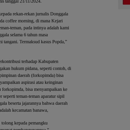
s tanggal 21/11/2024.
kepada rekan-rekan jurnalis Donggala
a coffee morning, di mana Kejari
eman-teman, pada intinya adalah kami
nggala selama 6 tahun masa
i tangani. Termaksud kasus Popda,”
erkontribusi terhadap Kabupaten
gakan hukum pidana, seperti contoh, di
pimpinan daerah (forkopimda) bisa
ampaikan aspirasi atau keinginan
u forkopimda, bisa menyampaikan ke
 seperti teman-teman aparatur sipil
gala beserta jajarannya bahwa daerah
a adalah kecamatan banawa,
a, tolong kepada pemangku
percepat pembangunannya,”