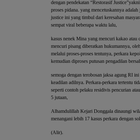
dengan pendekatan “Restorasif Justice”yakn
proses pidana. yang mencetuskannya adalah j
justice ini yang timbul dari keresahan masy
sempat viral beberapa waktu lalu,
kasus nenek Mina yang mencuri kakao atau co
mencuri pisang diberatkan hukumannya, oleh
melalui proses-proses tentunya, perkara kepo
kemudian diproses putusan pengadilan bersal
semoga dengan terobosan jaksa agung RI ini 
keadilan adilnya. Perkara-perkara tertentu ti
seperti contoh pelaku residivis pencurian atau
5 jutaan,
Alhamdulillah Kejari Donggala dinaungi wil
menangani lebih 17 kasus perkara dengan solu
(Alir).