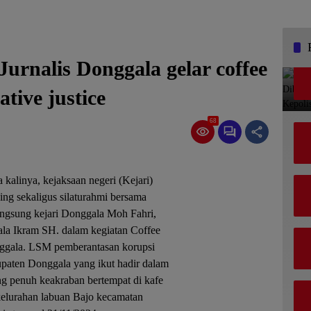
urnalis Donggala gelar coffee
tive justice
68
 kalinya, kejaksaan negeri (Kejari)
ng sekaligus silaturahmi bersama
langsung kejari Donggala Moh Fahri,
ala Ikram SH. dalam kegiatan Coffee
onggala. LSM pemberantasan korupsi
paten Donggala yang ikut hadir dalam
ng penuh keakraban bertempat di kafe
kelurahan labuan Bajo kecamatan