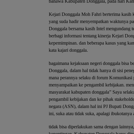
banawa Kabupaten Donggala, pada hari Kami
Kejari Donggala Moh Fahri berterima kasih 
yang suda hadir menyempatkan waktunya pad
Donggala bersama kasih Intel mengundang t
berbagi informasi tentang kinerja Kejari Do
kepemimpinan. dan beberapa kasus yang kam
kata kajari donggala.
bagaimana kejaksaan negeri donggala bisa b
Donggala, dalam hal tidak hanya di sisi pene
mana perannya selaku di forum Komunikasi 
menyampaikan ke pengambil kebijakan. meny
masyarakat kabupaten donggala” Saya selak
pengambil kebijakan dan ke pihak stakeholder
negara (ASN), dalam hal ini PJ Bupati Dong
ini, suka atau tidak suka, apalagi ibukotany
tidak bisa diperlakukan sama dengan lainny
kepentingan, Kabupaten Donggala harus di