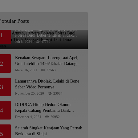
Popular Posts
Melanggar Aturan, Perwira Polwan
1
Polres Buol Diberhentikan Tidak
Dengan Hormat Dari Dinas Kepolisian
Juli 8, 2024
47739
Kenakan Seragam Loreng saat Apel,
2
Unit Inteldim 1426/Takalar Datangi
Kediaman Kasatpol PP
Maret 16, 2021
27563
Lamarannya Ditolak, Lelaki di Bone
3
Sebar Video Pornonya
November 25, 2020
23084
DIDUGA Hidup Hedon Oknum
4
Kepala Cabang Pembantu Bank
syariah Indonesia Unit Hasan Basri di
Desember 4, 2024
20952
Banjarmasin Tipu Nasabah
Prioritasnya Hingga Milyaran Rupiah
Sejarah Singkat Kerajaan Yang Pernah
5
dan Bilyet Giro Tidak Terdaftar, OJK
Berkuasa di Sinjai