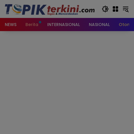
Langsung
ke
konten
NEWS
Berita
INTERNASIONAL
NASIONAL
Otomot