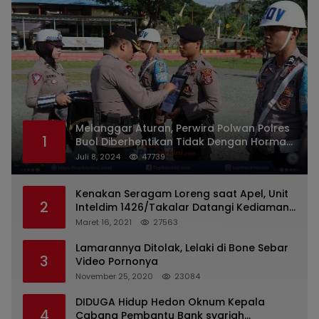
Melanggar Aturan, Perwira Polwan Polres
1
Buol Diberhentikan Tidak Dengan Hormat
Dari Dinas Kepolisian
Juli 8, 2024
47739
Kenakan Seragam Loreng saat Apel, Unit
2
Inteldim 1426/Takalar Datangi Kediaman
Kasatpol PP
Maret 16, 2021
27563
Lamarannya Ditolak, Lelaki di Bone Sebar
3
Video Pornonya
November 25, 2020
23084
DIDUGA Hidup Hedon Oknum Kepala
4
Cabang Pembantu Bank syariah