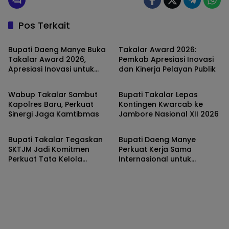
Pos Terkait
TAKALAR
TAKALAR
Bupati Daeng Manye Buka
Takalar Award 2026:
Takalar Award 2026,
Pemkab Apresiasi Inovasi
Apresiasi Inovasi untuk
dan Kinerja Pelayan Publik
TAKALAR
TAKALAR
Percepatan Pelayanan
Publik
Wabup Takalar Sambut
Bupati Takalar Lepas
Kapolres Baru, Perkuat
Kontingen Kwarcab ke
Sinergi Jaga Kamtibmas
Jambore Nasional XII 2026
TAKALAR
TAKALAR
Bupati Takalar Tegaskan
Bupati Daeng Manye
SKTJM Jadi Komitmen
Perkuat Kerja Sama
Perkuat Tata Kelola
Internasional untuk
Keuangan Desa
Wujudkan Sekolah
Berbahasa Inggris di
Takalar