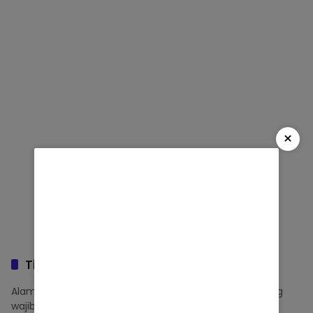
×
Tinggalkan Balasan
Alamat email Anda tidak akan dipublikasikan.
Ruas yang
wajib ditandai
*