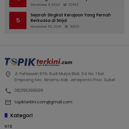
Indonesia Unit Hasan Basri di Banjarmasin
Desember 4, 2024
20952
Tipu Nasabah Prioritasnya Hingga
Milyaran Rupiah dan Bilyet Giro Tidak
Sejarah Singkat Kerajaan Yang Pernah
5
Terdaftar, OJK Kalsel : Bertemu Tanggal 11
Berkuasa di Sinjai
November 30, 2019
16820
Jl. Pahlawan BTN. Budi Mulya Blok. D4 No. 1 Kel.
Empoang Kec. Binamu Kab. Jeneponto Prov. Sulsel
082195399699
topikterkini.com@gmail.com
Kategori
NTB