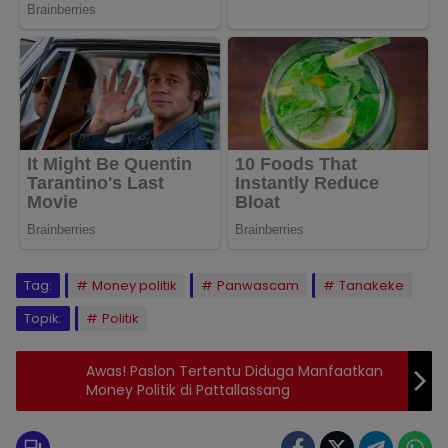
Tag:
Money politik
Panwascam
Tanakeke
Topik:
Politik
Awas! Paslon Tertentu Diduga Manfaatkan
Money Politik di Pattallassang