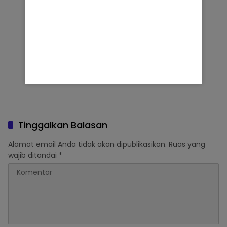
Tinggalkan Balasan
Alamat email Anda tidak akan dipublikasikan.
Ruas yang
wajib ditandai
*