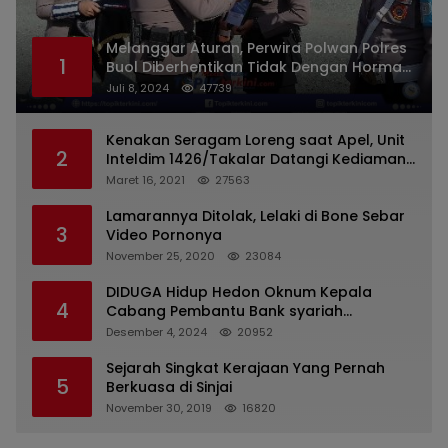
Melanggar Aturan, Perwira Polwan Polres
1
Buol Diberhentikan Tidak Dengan Hormat
Dari Dinas Kepolisian
Juli 8, 2024
47739
Kenakan Seragam Loreng saat Apel, Unit
2
Inteldim 1426/Takalar Datangi Kediaman
Kasatpol PP
Maret 16, 2021
27563
Lamarannya Ditolak, Lelaki di Bone Sebar
3
Video Pornonya
November 25, 2020
23084
DIDUGA Hidup Hedon Oknum Kepala
4
Cabang Pembantu Bank syariah
Indonesia Unit Hasan Basri di Banjarmasin
Desember 4, 2024
20952
Tipu Nasabah Prioritasnya Hingga
Milyaran Rupiah dan Bilyet Giro Tidak
Sejarah Singkat Kerajaan Yang Pernah
5
Terdaftar, OJK Kalsel : Bertemu Tanggal 11
Berkuasa di Sinjai
November 30, 2019
16820