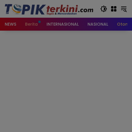
Langsung
ke
konten
NEWS
Berita
INTERNASIONAL
NASIONAL
Otomot