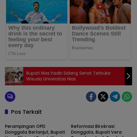
Bupati Nias hadiri Sidang Senat Terbuka
Wisuda Universitas Nias
Pos Terkait
Donggala
Donggala
Perampingan OPD
Reformasi Birokrasi
Donggala Berlanjut, Bupati
Donggala, Bupati Vera