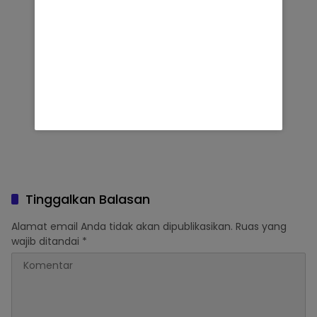
Tinggalkan Balasan
Alamat email Anda tidak akan dipublikasikan.
Ruas yang
wajib ditandai
*