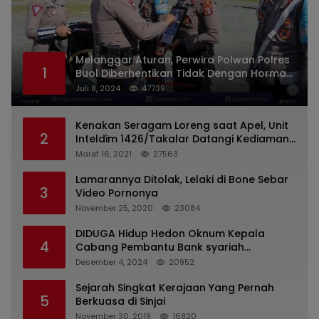
Melanggar Aturan, Perwira Polwan Polres
1
Buol Diberhentikan Tidak Dengan Hormat
Dari Dinas Kepolisian
Juli 8, 2024
47739
Kenakan Seragam Loreng saat Apel, Unit
2
Inteldim 1426/Takalar Datangi Kediaman
Kasatpol PP
Maret 16, 2021
27563
Lamarannya Ditolak, Lelaki di Bone Sebar
3
Video Pornonya
November 25, 2020
23084
DIDUGA Hidup Hedon Oknum Kepala
4
Cabang Pembantu Bank syariah
Indonesia Unit Hasan Basri di Banjarmasin
Desember 4, 2024
20952
Tipu Nasabah Prioritasnya Hingga
Milyaran Rupiah dan Bilyet Giro Tidak
Sejarah Singkat Kerajaan Yang Pernah
5
Terdaftar, OJK Kalsel : Bertemu Tanggal 11
Berkuasa di Sinjai
November 30, 2019
16820