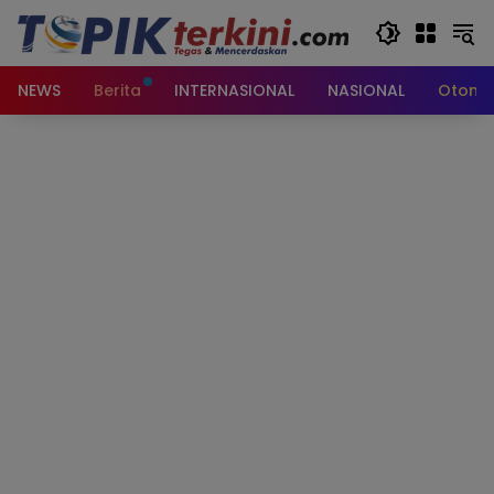
Langsung
ke
konten
NEWS
Berita
INTERNASIONAL
NASIONAL
Otomot