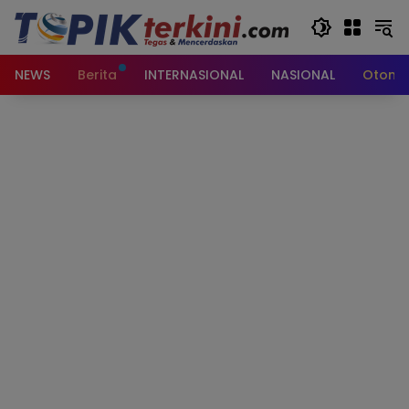
Langsung
ke
konten
NEWS
Berita
INTERNASIONAL
NASIONAL
Otomot