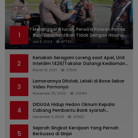
Melanggar Aturan, Perwira Polwan Polres
1
Buol Diberhentikan Tidak Dengan Hormat
Dari Dinas Kepolisian
Juli 8, 2024
47739
Kenakan Seragam Loreng saat Apel, Unit
2
Inteldim 1426/Takalar Datangi Kediaman
Kasatpol PP
Maret 16, 2021
27563
Lamarannya Ditolak, Lelaki di Bone Sebar
3
Video Pornonya
November 25, 2020
23084
DIDUGA Hidup Hedon Oknum Kepala
4
Cabang Pembantu Bank syariah
Indonesia Unit Hasan Basri di Banjarmasin
Desember 4, 2024
20952
Tipu Nasabah Prioritasnya Hingga
Milyaran Rupiah dan Bilyet Giro Tidak
Sejarah Singkat Kerajaan Yang Pernah
5
Terdaftar, OJK Kalsel : Bertemu Tanggal 11
Berkuasa di Sinjai