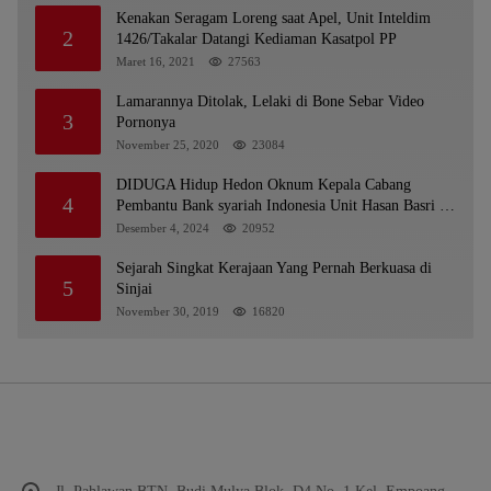
Kenakan Seragam Loreng saat Apel, Unit Inteldim
2
1426/Takalar Datangi Kediaman Kasatpol PP
Maret 16, 2021
27563
Lamarannya Ditolak, Lelaki di Bone Sebar Video
3
Pornonya
November 25, 2020
23084
DIDUGA Hidup Hedon Oknum Kepala Cabang
4
Pembantu Bank syariah Indonesia Unit Hasan Basri di
Banjarmasin Tipu Nasabah Prioritasnya Hingga
Desember 4, 2024
20952
Milyaran Rupiah dan Bilyet Giro Tidak Terdaftar,
OJK Kalsel : Bertemu Tanggal 11
Sejarah Singkat Kerajaan Yang Pernah Berkuasa di
5
Sinjai
November 30, 2019
16820