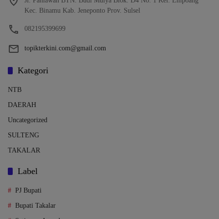
Jl. Pahlawan BTN. Budi Mulya Blok. D4 No. 1 Kel. Empoang
Kec. Binamu Kab. Jeneponto Prov. Sulsel
082195399699
topikterkini.com@gmail.com
Kategori
NTB
DAERAH
Uncategorized
SULTENG
TAKALAR
Label
PJ Bupati
Bupati Takalar