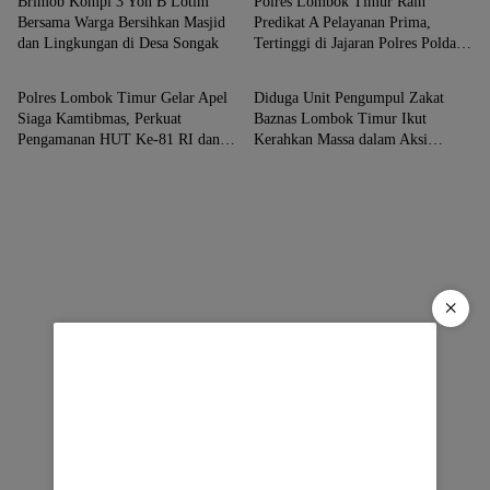
Brimob Kompi 3 Yon B Lotim
Polres Lombok Timur Raih
Bersama Warga Bersihkan Masjid
Predikat A Pelayanan Prima,
dan Lingkungan di Desa Songak
Tertinggi di Jajaran Polres Polda
Berita
Berita
NTB
Polres Lombok Timur Gelar Apel
Diduga Unit Pengumpul Zakat
Siaga Kamtibmas, Perkuat
Baznas Lombok Timur Ikut
Pengamanan HUT Ke-81 RI dan
Kerahkan Massa dalam Aksi
Kunjungan Kapolri
Solidaritas di Polres
×