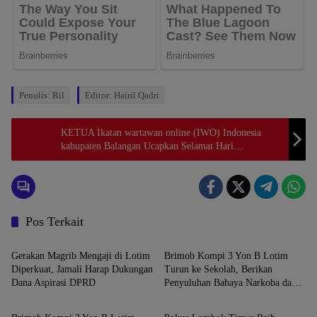
Penulis: Ril
Editor: Hairil Qadri
KETUA Ikatan wartawan online (IWO) Indonesia
kabupaten Balangan Ucapkan Selamat Hari
Bhayangkara Ke-77 1 Juli 2023
Pos Terkait
Berita
Berita
Gerakan Magrib Mengaji di Lotim
Brimob Kompi 3 Yon B Lotim
Diperkuat, Jamali Harap Dukungan
Turun ke Sekolah, Berikan
Dana Aspirasi DPRD
Penyuluhan Bahaya Narkoba dan
Berita
Berita
Latih SAR Siswa SMK NW
Benteng