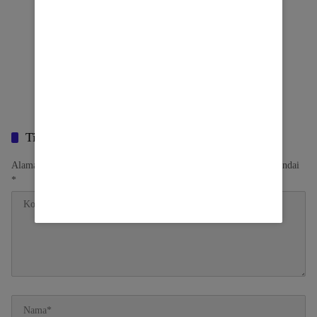
Tinggalkan Balasan
Alamat email Anda tidak akan dipublikasikan.
Ruas yang wajib ditandai
*