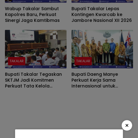
Wabup Takalar Sambut
Bupati Takalar Lepas
Kapolres Baru, Perkuat
Kontingen Kwarcab ke
Sinergi Jaga Kamtibmas
Jambore Nasional XII 2026
TAKALAR
TAKALAR
Bupati Takalar Tegaskan
Bupati Daeng Manye
SKTJM Jadi Komitmen
Perkuat Kerja Sama
Perkuat Tata Kelola
Internasional untuk
Keuangan Desa
Wujudkan Sekolah
Berbahasa Inggris di
Takalar
×