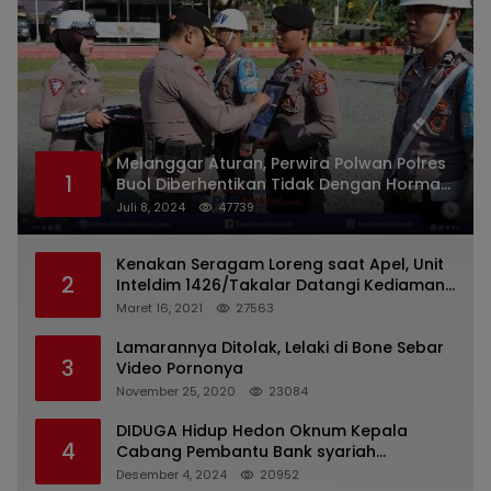
Melanggar Aturan, Perwira Polwan Polres
1
Buol Diberhentikan Tidak Dengan Hormat
Dari Dinas Kepolisian
Juli 8, 2024
47739
Kenakan Seragam Loreng saat Apel, Unit
2
Inteldim 1426/Takalar Datangi Kediaman
Kasatpol PP
Maret 16, 2021
27563
Lamarannya Ditolak, Lelaki di Bone Sebar
3
Video Pornonya
November 25, 2020
23084
DIDUGA Hidup Hedon Oknum Kepala
4
Cabang Pembantu Bank syariah
Indonesia Unit Hasan Basri di Banjarmasin
Desember 4, 2024
20952