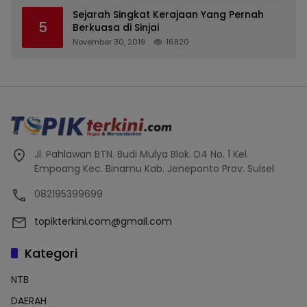
Tipu Nasabah Prioritasnya Hingga
Milyaran Rupiah dan Bilyet Giro Tidak
Sejarah Singkat Kerajaan Yang Pernah
5
Terdaftar, OJK Kalsel : Bertemu Tanggal 11
Berkuasa di Sinjai
November 30, 2019
16820
Jl. Pahlawan BTN. Budi Mulya Blok. D4 No. 1 Kel.
Empoang Kec. Binamu Kab. Jeneponto Prov. Sulsel
082195399699
topikterkini.com@gmail.com
Kategori
NTB
DAERAH