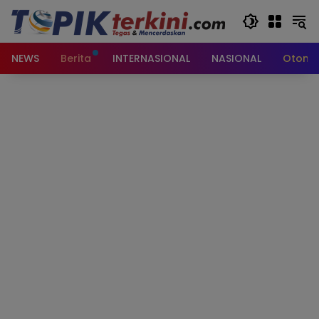
Langsung
ke
konten
NEWS
Berita
INTERNASIONAL
NASIONAL
Otomot