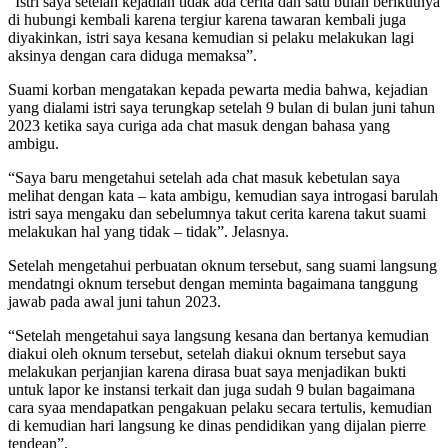
“Istri saya setelah kejadian tidak ada cerita dan satu bulan berikutnya
di hubungi kembali karena tergiur karena tawaran kembali juga
diyakinkan, istri saya kesana kemudian si pelaku melakukan lagi
aksinya dengan cara diduga memaksa”.
Suami korban mengatakan kepada pewarta media bahwa, kejadian
yang dialami istri saya terungkap setelah 9 bulan di bulan juni tahun
2023 ketika saya curiga ada chat masuk dengan bahasa yang
ambigu.
“Saya baru mengetahui setelah ada chat masuk kebetulan saya
melihat dengan kata – kata ambigu, kemudian saya introgasi barulah
istri saya mengaku dan sebelumnya takut cerita karena takut suami
melakukan hal yang tidak – tidak”. Jelasnya.
Setelah mengetahui perbuatan oknum tersebut, sang suami langsung
mendatngi oknum tersebut dengan meminta bagaimana tanggung
jawab pada awal juni tahun 2023.
“Setelah mengetahui saya langsung kesana dan bertanya kemudian
diakui oleh oknum tersebut, setelah diakui oknum tersebut saya
melakukan perjanjian karena dirasa buat saya menjadikan bukti
untuk lapor ke instansi terkait dan juga sudah 9 bulan bagaimana
cara syaa mendapatkan pengakuan pelaku secara tertulis, kemudian
di kemudian hari langsung ke dinas pendidikan yang dijalan pierre
tendean”.