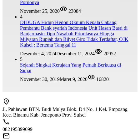
Pornonya
November 25, 2020
23084
4
DIDUGA Hidup Hedon Oknum Kepala Cabang
Pembantu Bank syariah Indonesia Unit Hasan Basri di
Banjarmasin Tipu Nasabah Prioritasnya Hingga
Milyaran Rupiah dan Bilyet Giro Tidak Terdaftar, OJK
Kalsel : Bertemu Tanggal 11
Desember 4, 2024
Desember 11, 2024
20952
5
Sejarah Singkat Kerajaan Yang Pernah Berkuasa di
Sinjai
November 30, 2019
Maret 9, 2020
16820
Jl. Pahlawan BTN. Budi Mulya Blok. D4 No. 1 Kel. Empoang
Kec. Binamu Kab. Jeneponto Prov. Sulsel
082195399699