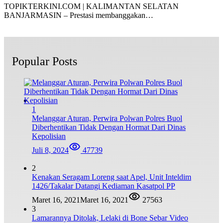
TOPIKTERKINI.COM | KALIMANTAN SELATAN
BANJARMASIN – Prestasi membanggakan…
Popular Posts
1
Melanggar Aturan, Perwira Polwan Polres Buol
Diberhentikan Tidak Dengan Hormat Dari Dinas
Kepolisian
Juli 8, 2024
47739
2
Kenakan Seragam Loreng saat Apel, Unit Inteldim
1426/Takalar Datangi Kediaman Kasatpol PP
Maret 16, 2021
Maret 16, 2021
27563
3
Lamarannya Ditolak, Lelaki di Bone Sebar Video