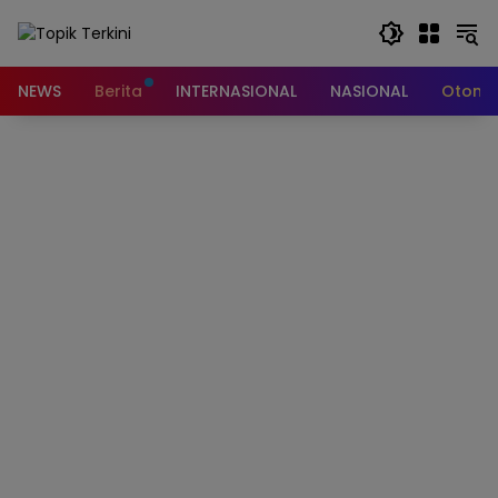
Langsung
ke
konten
NEWS
Berita
INTERNASIONAL
NASIONAL
Otomot