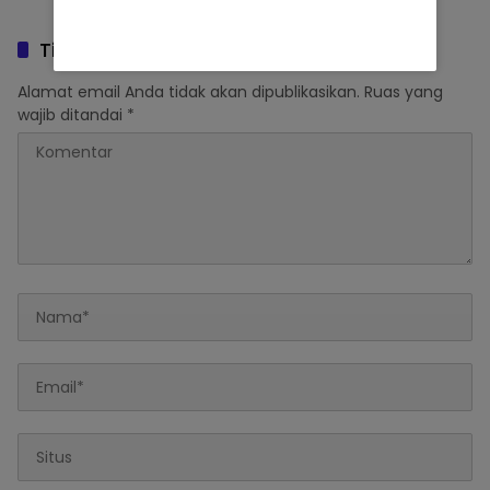
Tinggalkan Balasan
Alamat email Anda tidak akan dipublikasikan.
Ruas yang
wajib ditandai
*