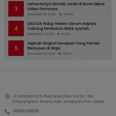
Lamarannya Ditolak, Lelaki di Bone Sebar
3
Video Pornonya
November 25, 2020
23084
DIDUGA Hidup Hedon Oknum Kepala
4
Cabang Pembantu Bank syariah
Indonesia Unit Hasan Basri di Banjarmasin
Desember 4, 2024
20952
Tipu Nasabah Prioritasnya Hingga
Milyaran Rupiah dan Bilyet Giro Tidak
Sejarah Singkat Kerajaan Yang Pernah
5
Terdaftar, OJK Kalsel : Bertemu Tanggal 11
Berkuasa di Sinjai
November 30, 2019
16820
Jl. Pahlawan BTN. Budi Mulya Blok. D4 No. 1 Kel.
Empoang Kec. Binamu Kab. Jeneponto Prov. Sulsel
082195399699