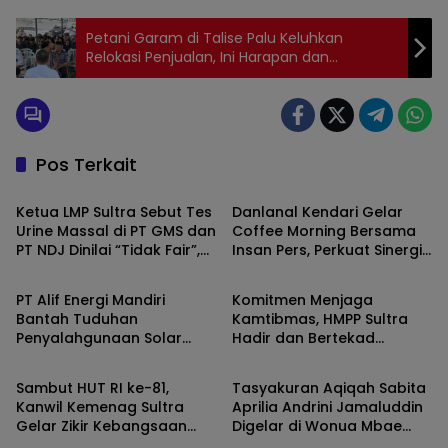
Petani Garam di Talise Palu Keluhkan
Relokasi Penjualan, Ini Harapan dan
Permintaan Mereka
Pos Terkait
SULAWESI TENGGARA
SULAWESI TENGGARA
Ketua LMP Sultra Sebut Tes
Danlanal Kendari Gelar
Urine Massal di PT GMS dan
Coffee Morning Bersama
PT NDJ Dinilai “Tidak Fair”,
Insan Pers, Perkuat Sinergi
SULAWESI TENGGARA
SULAWESI TENGGARA
Desak Hearing Bersama
Informasi Publik di Sultra
DPRD dan Siapkan Aksi Jilid
PT Alif Energi Mandiri
Komitmen Menjaga
II
Bantah Tuduhan
Kamtibmas, HMPP Sultra
Penyalahgunaan Solar
Hadir dan Bertekad
SULAWESI TENGGARA
SULAWESI TENGGARA
Bersubsidi, Tegaskan
Pulihkan Citra dan
Operasional Sesuai
Kemitraan dengan
Sambut HUT RI ke-81,
Tasyakuran Aqiqah Sabita
Regulasi
Kepolisian
Kanwil Kemenag Sultra
Aprilia Andrini Jamaluddin
Gelar Zikir Kebangsaan
Digelar di Wonua Mbae
dan Doa Lintas Iman
Konawe Berlangsung