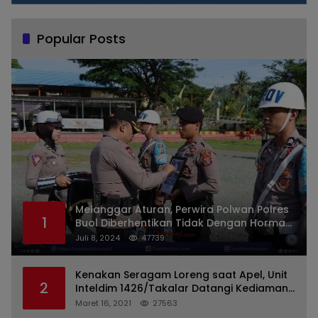
Popular Posts
Melanggar Aturan, Perwira Polwan Polres
1
Buol Diberhentikan Tidak Dengan Hormat
Dari Dinas Kepolisian
Juli 8, 2024
47739
Kenakan Seragam Loreng saat Apel, Unit
2
Inteldim 1426/Takalar Datangi Kediaman
Kasatpol PP
Maret 16, 2021
27563