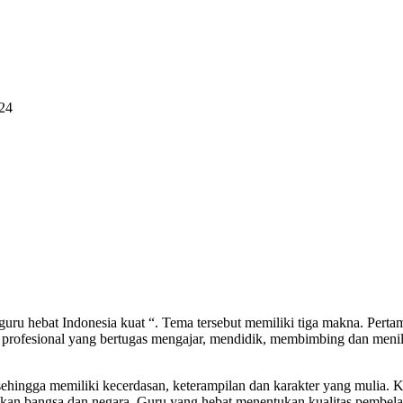
024
uru hebat Indonesia kuat “. Tema tersebut memiliki tiga makna. Pertam
ofesional yang bertugas mengajar, mendidik, membimbing dan menilai 
sehingga memiliki kecerdasan, keterampilan dan karakter yang mulia. 
n bangsa dan negara. Guru yang hebat menentukan kualitas pembelajar