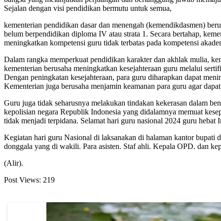
Sejalan dengan visi pendidikan bermutu untuk semua,
kementerian pendidikan dasar dan menengah (kemendikdasmen) berusah
belum berpendidikan diploma IV atau strata 1. Secara bertahap, kem
meningkatkan kompetensi guru tidak terbatas pada kompetensi akadem
Dalam rangka memperkuat pendidikan karakter dan akhlak mulia, keme
kementerian berusaha meningkatkan kesejahteraan guru melalui sert
Dengan peningkatan kesejahteraan, para guru diharapkan dapat menin
Kementerian juga berusaha menjamin keamanan para guru agar dapat b
Guru juga tidak seharusnya melakukan tindakan kekerasan dalam be
kepolisian negara Republik Indonesia yang didalamnya memuat kesepa
tidak menjadi terpidana. Selamat hari guru nasional 2024 guru hebat I
Kegiatan hari guru Nasional di laksanakan di halaman kantor bupati
donggala yang di wakili. Para asisten. Staf ahli. Kepala OPD. dan 
(Alir).
Post Views:
219