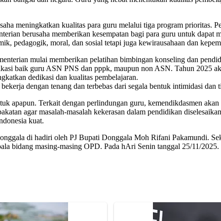
a meningkatkan kualitas para guru melalui tiga program prioritas. Pe
enterian berusaha memberikan kesempatan bagi para guru untuk dapat m
ik, pedagogik, moral, dan sosial tetapi juga kewirausahaan dan kepem
nterian mulai memberikan pelatihan bimbingan konseling dan pendidika
ifikasi baik guru ASN PNS dan pppk, maupun non ASN. Tahun 2025 akan
gkatkan dedikasi dan kualitas pembelajaran.
ekerja dengan tenang dan terbebas dari segala bentuk intimidasi dan t
ntuk apapun. Terkait dengan perlindungan guru, kemendikdasmen akan
katan agar masalah-masalah kekerasan dalam pendidikan diselesaikan se
ndonesia kuat.
 donggala di hadiri oleh PJ Bupati Donggala Moh Rifani Pakamundi. S
kepala bidang masing-masing OPD. Pada hAri Senin tanggal 25/11/2025.