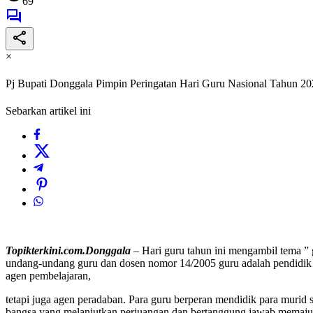
69
×
Pj Bupati Donggala Pimpin Peringatan Hari Guru Nasional Tahun 2
Sebarkan artikel ini
Topikterkini.com.Donggala
– Hari guru tahun ini mengambil tema ” g
undang-undang guru dan dosen nomor 14/2005 guru adalah pendidik pr
agen pembelajaran,
tetapi juga agen peradaban. Para guru berperan mendidik para murid 
bangsa yang melanjutkan perjuangan dan bertanggung jawab memajuka