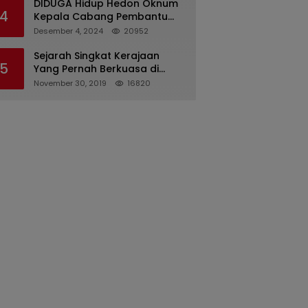
DIDUGA Hidup Hedon Oknum
4
Kepala Cabang Pembantu
Bank syariah Indonesia Unit
Desember 4, 2024
20952
Hasan Basri di Banjarmasin
Tipu Nasabah Prioritasnya
Sejarah Singkat Kerajaan
5
Hingga Milyaran Rupiah dan
Yang Pernah Berkuasa di
Bilyet Giro Tidak Terdaftar,
Sinjai
November 30, 2019
16820
OJK Kalsel : Bertemu Tanggal
11