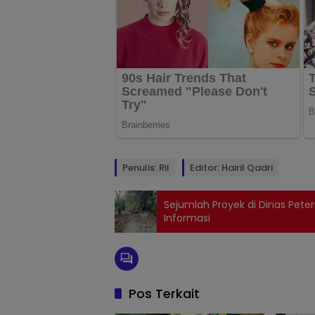
Penulis: Ril
Editor: Hairil Qadri
Sejumlah Proyek di Dinas Pete
Informasi
Pos Terkait