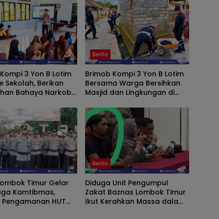
Berita
Kompi 3 Yon B Lotim
Brimob Kompi 3 Yon B Lotim
e Sekolah, Berikan
Bersama Warga Bersihkan
uhan Bahaya Narkoba
Masjid dan Lingkungan di
ih SAR Siswa SMK NW
Desa Songak
g
Berita
Lombok Timur Gelar
Diduga Unit Pengumpul
iaga Kamtibmas,
Zakat Baznas Lombok Timur
t Pengamanan HUT
Ikut Kerahkan Massa dalam
I dan Kunjungan
Aksi Solidaritas di Polres