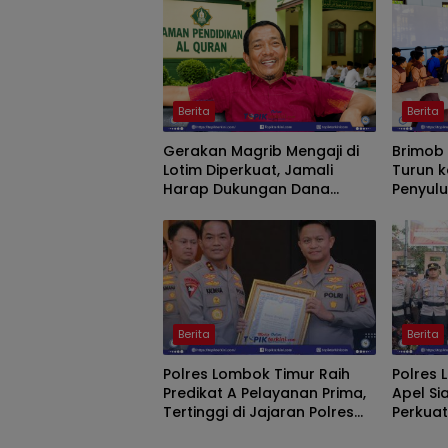
Berita
Berita
Gerakan Magrib Mengaji di
Brimob 
Lotim Diperkuat, Jamali
Turun k
Harap Dukungan Dana
Penyul
Aspirasi DPRD
dan Lat
Benten
Berita
Berita
Polres Lombok Timur Raih
Polres 
Predikat A Pelayanan Prima,
Apel S
Tertinggi di Jajaran Polres
Perkua
Polda NTB
Ke-81 R