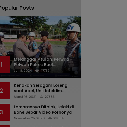
Popular Posts
Melanggar Aturan, Perwira
1
Polwan Polres Buol
Diberhentikan Tidak Dengan
Juli 8, 2024
47739
Hormat Dari Dinas Kepolisian
Kenakan Seragam Loreng
2
saat Apel, Unit Inteldim
1426/Takalar Datangi
Maret 16, 2021
27563
Kediaman Kasatpol PP
Lamarannya Ditolak, Lelaki di
3
Bone Sebar Video Pornonya
November 25, 2020
23084