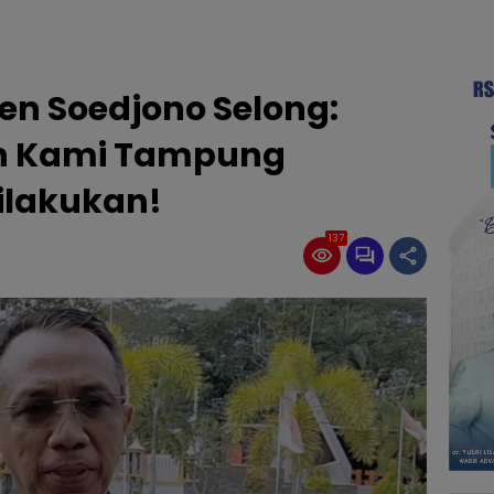
en Soedjono Selong:
an Kami Tampung
ilakukan!
137