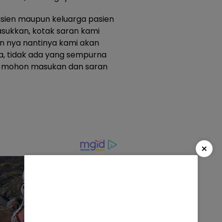
sien maupun keluarga pasien
sukkan, kotak saran kami
an nya nantinya kami akan
sa, tidak ada yang sempurna
an, mohon masukan dan saran
×